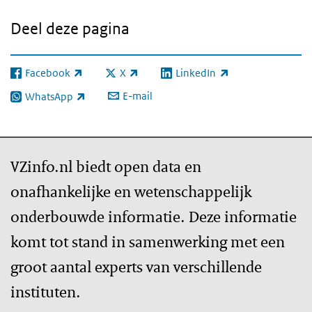
Deel deze pagina
Facebook
X
LinkedIn
(externe link)
(externe link)
(externe link)
E-mail
WhatsApp
(externe link)
VZinfo.nl biedt open data en
onafhankelijke en wetenschappelijk
onderbouwde informatie. Deze informatie
komt tot stand in samenwerking met een
groot aantal experts van verschillende
instituten.