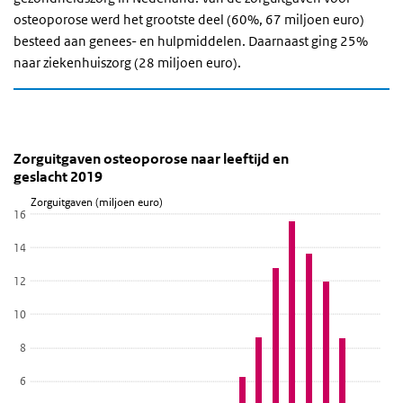
osteoporose werd het grootste deel (60%, 67 miljoen euro)
besteed aan genees- en hulpmiddelen. Daarnaast ging 25%
naar ziekenhuiszorg (28 miljoen euro).
Zorguitgaven osteoporose naar leeftijd en geslacht
Zorguitgaven osteoporose naar leeftijd en 
Sla de grafiek 'Zorguitgaven osteoporose naar leeftijd en geslacht
Zorguitgaven osteoporose naar leeftijd en
geslacht 2019
Staaf grafiek met 2 reeksen.
Zorguitgaven (miljoen euro)
Bekijk als data tabel.
16
De grafiek heeft 1 X-as die Leeftijd weergeeft.
14
De grafiek heeft 1 Y-as die Zorguitgaven (miljoen euro) weergeeft.
12
10
8
6