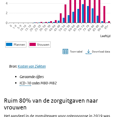
4
2
0
45-49
55-59
65-69
75-79
85-89
95+
1-4
10-14
20-24
30-34
40-44
50-54
60-64
70-74
80-84
90-94
0
5-9
15-19
25-29
35-39
Leeftijd
Mannen
Vrouwen
Download data
Toon tabel
Einde van interactieve grafiek.
Bron:
Kosten van Ziekten
Geraamde cijfers
ICD-10
codes M80-M82
Ruim 80% van de zorguitgaven naar
vrouwen
Het aandeel in de zorguitgaven voor osteoporose in 2019 was