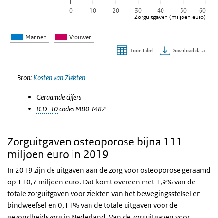
0
10
20
30
40
50
60
Zorguitgaven (miljoen euro)
Mannen
Vrouwen
Download data
Toon tabel
Einde van interactieve grafiek.
Bron:
Kosten van Ziekten
Geraamde cijfers
ICD-10
codes M80-M82
Zorguitgaven osteoporose bijna 111
miljoen euro in 2019
In 2019 zijn de uitgaven aan de zorg voor osteoporose geraamd
op 110,7 miljoen euro. Dat komt overeen met 1,9% van de
totale zorguitgaven voor ziekten van het bewegingsstelsel en
bindweefsel en 0,11% van de totale uitgaven voor de
gezondheidszorg in Nederland. Van de zorguitgaven voor