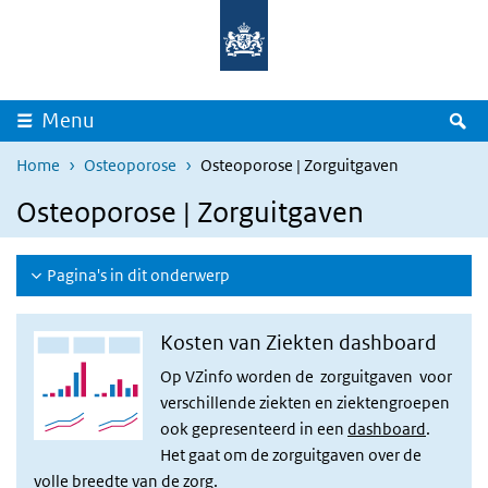
Overslaan en naar de inhoud gaan
Direct naar de hoofdnavigatie
Z
Menu
Home
Osteoporose
Osteoporose | Zorguitgaven
Osteoporose | Zorguitgaven
Pagina's in dit onderwerp
Kosten van Ziekten dashboard
Op VZinfo worden de zorguitgaven voor
verschillende ziekten en ziektengroepen
ook gepresenteerd in een
dashboard
.
Het gaat om de zorguitgaven over de
volle breedte van de zorg.