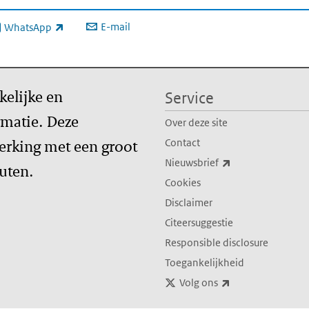
E-mail
WhatsApp
xterne link)
kelijke en
Service
matie. Deze
Over deze site
erking met een groot
Contact
(externe link)
Nieuwsbrief
tuten.
Cookies
Disclaimer
Citeersuggestie
Responsible disclosure
Toegankelijkheid
(externe link)
Volg ons