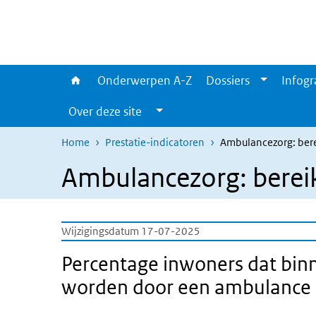
Overslaan en naar de inhoud gaan
Direct naar de hoofdnavigatie
Onderwerpen A-Z
Dossiers
Infogr
Over deze site
Home
Prestatie-indicatoren
Ambulancezorg: ber
Ambulancezorg: berei
Wijzigingsdatum 17-07-2025
Percentage inwoners dat bin
worden door een ambulance i