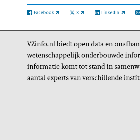
Facebook
X
LinkedIn
(externe link)
(externe link)
(externe link)
(e
VZinfo.nl biedt open data en onafhan
wetenschappelijk onderbouwde infor
informatie komt tot stand in samenw
aantal experts van verschillende insti