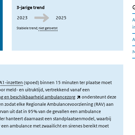
3-jarige trend
2023
2025
A
i
Stabiele trend;
niet getoetst
A
M
A1-inzetten
(spoed) binnen 15 minuten ter plaatse moet
oor meld- en uitruktijd, vertrekkend vanaf een
(externe link)
ing en beschikbaarheid ambulancezorg
ondersteunt deze
nen zodat elke Regionale Ambulancevoorziening (RAV) aan
rvan uit dat in 95% van de gevallen een ambulance
ader hanteert daarnaast een standplaatsenmodel, waarbij
 een ambulance met zwaailicht en sirenes bereikt moet