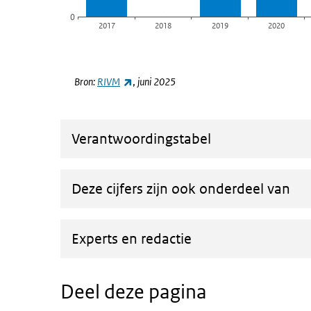
0
2017
2018
2019
2020
Einde van interactieve grafiek.
(externe link)
Bron:
RIVM
,
juni 2025
Verantwoordingstabel
Deze cijfers zijn ook onderdeel van
Experts en redactie
Deel deze pagina