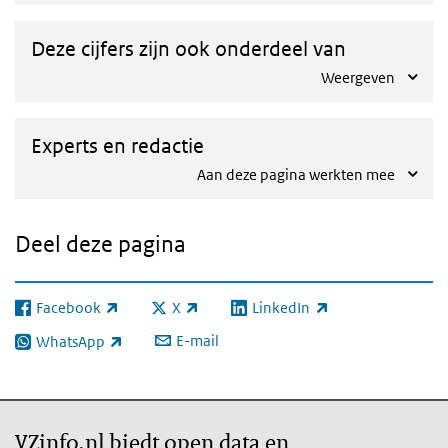
Deze cijfers zijn ook onderdeel van
Weergeven
Experts en redactie
Aan deze pagina werkten mee
Deel deze pagina
Facebook
X
LinkedIn
(externe link)
(externe link)
(externe link)
E-mail
WhatsApp
(externe link)
VZinfo.nl biedt open data en