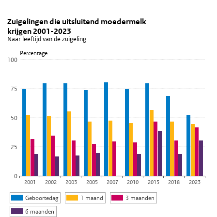
Zuigelingen die uitsluitend moedermelk krijgen 2
Trend in het geven van borstvoeding
Sla de grafiek 'Zuigelingen die uitsluitend moedermelk krijgen 2
Zuigelingen die uitsluitend moedermelk
krijgen 2001-2023
Staaf grafiek met 4 reeksen.
Naar leeftijd van de zuigeling
Naar leeftijd van de zuigeling
Percentage
Bekijk als data tabel.
100
De grafiek heeft 1 X-as die categories weergeeft.
De grafiek heeft 1 Y-as die Percentage weergeeft.
75
50
25
0
2001
2002
2003
2005
2007
2010
2015
2018
2023
Geboortedag
1 maand
3 maanden
6 maanden