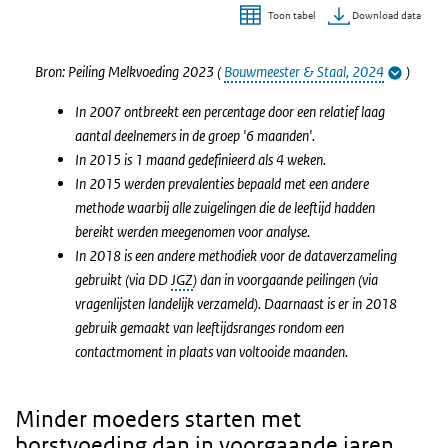
Download data
Toon tabel
Einde van interactieve grafiek.
Bron: Peiling Melkvoeding 2023 (
Bouwmeester & Staal, 2024
)
In 2007 ontbreekt een percentage door een relatief laag
aantal deelnemers in de groep '6 maanden'.
In 2015 is 1 maand gedefinieerd als 4 weken.
In 2015 werden prevalenties bepaald met een andere
methode waarbij alle zuigelingen die de leeftijd hadden
bereikt werden meegenomen voor analyse.
In 2018 is een andere methodiek voor de dataverzameling
gebruikt (via DD
JGZ
) dan in voorgaande peilingen (via
vragenlijsten landelijk verzameld). Daarnaast is er in 2018
gebruik gemaakt van leeftijdsranges rondom een
contactmoment in plaats van voltooide maanden.
Minder moeders starten met
borstvoeding dan in voorgaande jaren