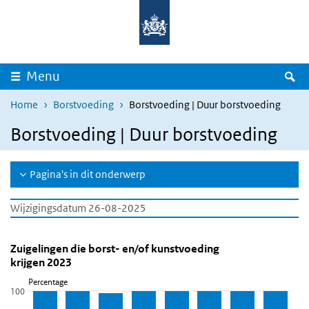
Overslaan en naar de inhoud gaan
Direct naar de hoofdnavigatie
Z
Menu
Home
Borstvoeding
Borstvoeding | Duur borstvoeding
Borstvoeding | Duur borstvoeding
Pagina's in dit onderwerp
Wijzigingsdatum 26-08-2025
Zuigelingen die borst- en/of kunstvoeding krijgen 
Zuigelingen die borst- en/of kunstvoeding k
Sla de grafiek 'Zuigelingen die borst- en/of kunstvoeding krijgen 
Zuigelingen die borst- en/of kunstvoeding
krijgen 2023
Staaf grafiek met 3 reeksen.
Percentage
Bekijk als data tabel.
100
De grafiek heeft 1 X-as die Leeftijd zuigeling weergeeft.