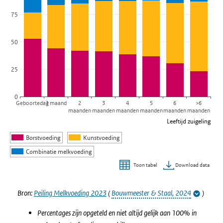
De grafiek heeft 1 Y-as die Percentage weergeeft.
75
50
25
0
Geboortedag
1 maand
2
3
4
5
6
>6
maanden
maanden
maanden
maanden
maanden
maanden
Leeftijd zuigeling
Borstvoeding
Kunstvoeding
Combinatie melkvoeding
Download data
Toon tabel
Einde van interactieve grafiek.
Bron:
Peiling Melkvoeding 2023
(
Bouwmeester & Staal, 2024
)
Percentages zijn opgeteld en niet altijd gelijk aan 100% in