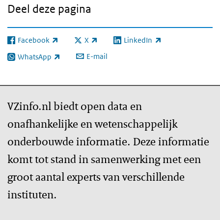
Deel deze pagina
Facebook
X
LinkedIn
(externe link)
(externe link)
(externe link)
E-mail
WhatsApp
(externe link)
VZinfo.nl biedt open data en
onafhankelijke en wetenschappelijk
onderbouwde informatie. Deze informatie
komt tot stand in samenwerking met een
groot aantal experts van verschillende
instituten.