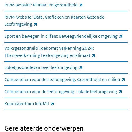
(externe link)
RIVM website: Klimaat en gezondheid
RIVM-website: Data, Grafieken en Kaarten Gezonde
(externe link)
Leefomgeving
(exte
Sport en bewegen in cijfers: Beweegvriendelijke omgeving
Volksgezondheid Toekomst Verkenning 2024:
(externe link)
Themaverkenning Leefomgeving en klimaat
(externe link)
Loketgezondleven over leefomgeving
(ex
Compendium voor de Leefomgeving: Gezondheid en milieu
(exte
Compendium voor de leefomgeving: Lokale leefomgeving
(externe link)
Kenniscentrum InfoMil
Gerelateerde onderwerpen