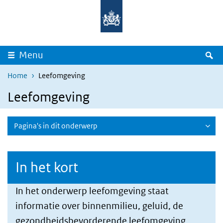
Overslaan en naar de inhoud gaan
Direct naar de hoofdnavigatie
Z
Menu
Home
Leefomgeving
Leefomgeving
Pagina's in dit onderwerp
In het kort
In het onderwerp leefomgeving staat
informatie over binnenmilieu, geluid, de
gezondheidsbevorderende leefomgeving,