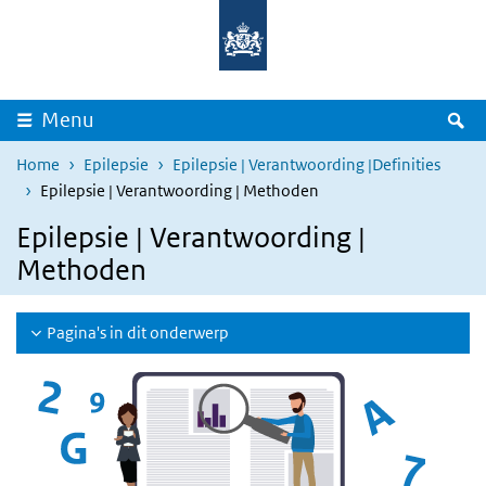
Overslaan en naar de inhoud gaan
Direct naar de hoofdnavigatie
Z
Menu
Home
Epilepsie
Epilepsie | Verantwoording |Definities
Epilepsie | Verantwoording | Methoden
Epilepsie | Verantwoording |
Methoden
Pagina's in dit onderwerp