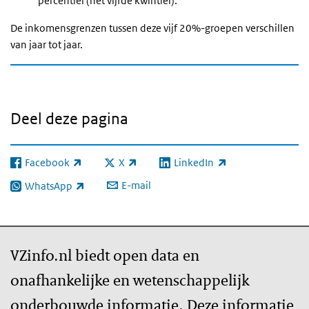
percentiel (het vijfde kwintiel).
De inkomensgrenzen tussen deze vijf 20%-groepen verschillen
van jaar tot jaar.
Deel deze pagina
Facebook
X
LinkedIn
(externe link)
(externe link)
(externe link)
E-mail
WhatsApp
(externe link)
VZinfo.nl biedt open data en
onafhankelijke en wetenschappelijk
onderbouwde informatie. Deze informatie