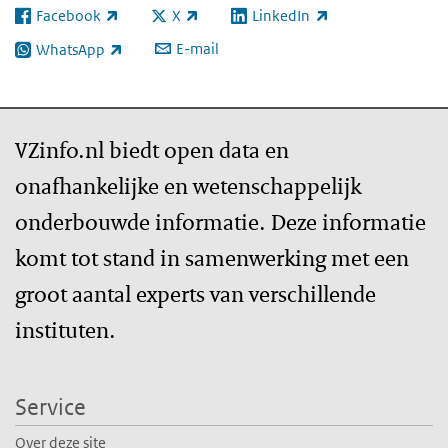
Facebook
X
LinkedIn
(externe link)
(externe link)
(externe link)
E-mail
WhatsApp
(externe link)
VZinfo.nl biedt open data en
onafhankelijke en wetenschappelijk
onderbouwde informatie. Deze informatie
komt tot stand in samenwerking met een
groot aantal experts van verschillende
instituten.
Service
Over deze site