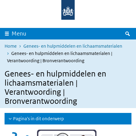
Overslaan en naar de inhoud gaan
Direct naar de hoofdnavigatie
Z
Menu
Home
Genees- en hulpmiddelen en lichaamsmaterialen
Genees- en hulpmiddelen en lichaamsmaterialen |
Verantwoording | Bronverantwoording
Genees- en hulpmiddelen en
lichaamsmaterialen |
Verantwoording |
Bronverantwoording
Pagina's in dit onderwerp