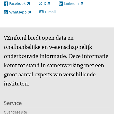
Facebook
X
LinkedIn
(externe link)
(externe link)
(externe link)
E-mail
WhatsApp
(externe link)
VZinfo.nl biedt open data en
onafhankelijke en wetenschappelijk
onderbouwde informatie. Deze informatie
komt tot stand in samenwerking met een
groot aantal experts van verschillende
instituten.
Service
Over deze site