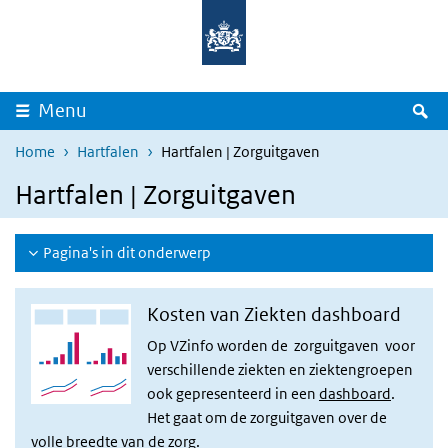
Overslaan en naar de inhoud gaan
Direct naar de hoofdnavigatie
Z
Menu
Home
Hartfalen
Hartfalen | Zorguitgaven
Hartfalen | Zorguitgaven
Pagina's in dit onderwerp
Kosten van Ziekten dashboard
Op VZinfo worden de zorguitgaven voor
verschillende ziekten en ziektengroepen
ook gepresenteerd in een
dashboard
.
Het gaat om de zorguitgaven over de
volle breedte van de zorg.