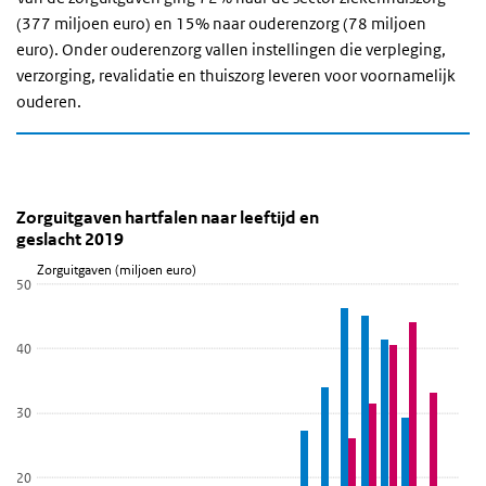
(377 miljoen euro) en 15% naar ouderenzorg (78 miljoen
euro). Onder ouderenzorg vallen instellingen die verpleging,
verzorging, revalidatie en thuiszorg leveren voor voornamelijk
ouderen.
Zorguitgaven hartfalen naar leeftijd en geslacht 20
Zorguitgaven hartfalen naar leeftijd en gesl
Sla de grafiek 'Zorguitgaven hartfalen naar leeftijd en geslacht 20
Zorguitgaven hartfalen naar leeftijd en
geslacht 2019
Staaf grafiek met 2 reeksen.
Zorguitgaven (miljoen euro)
Bekijk als data tabel.
50
De grafiek heeft 1 X-as die Leeftijd weergeeft.
De grafiek heeft 1 Y-as die Zorguitgaven (miljoen euro) weergeeft.
40
30
20