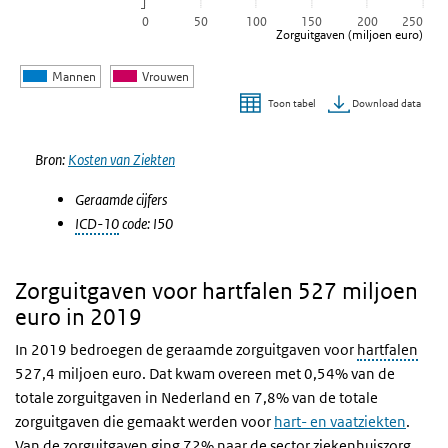
0
50
100
150
200
250
Zorguitgaven (miljoen euro)
Mannen
Vrouwen
Download data
Toon tabel
Einde van interactieve grafiek.
Bron:
Kosten van Ziekten
Geraamde cijfers
ICD-10
code: I50
Zorguitgaven voor hartfalen 527 miljoen
euro in 2019
In 2019 bedroegen de geraamde zorguitgaven voor
hartfalen
527,4 miljoen euro. Dat kwam overeen met 0,54% van de
totale zorguitgaven in Nederland en 7,8% van de totale
zorguitgaven die gemaakt werden voor
hart- en vaatziekten
.
Van de zorguitgaven ging 72% naar de sector ziekenhuiszorg