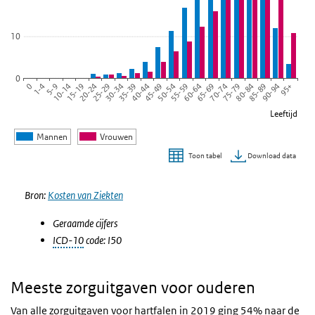
10
0
45-49
55-59
65-69
75-79
85-89
95+
1-4
10-14
20-24
30-34
40-44
50-54
60-64
70-74
80-84
90-94
0
5-9
15-19
25-29
35-39
Leeftijd
Mannen
Vrouwen
Download data
Toon tabel
Einde van interactieve grafiek.
Bron:
Kosten van Ziekten
Geraamde cijfers
ICD-10
code: I50
Meeste zorguitgaven voor ouderen
Van alle zorguitgaven voor
hartfalen
in 2019 ging 54% naar de