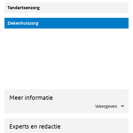
Tandartsenzorg
(Actieve knop)
Ziekenhuiszorg
LBZ Dashboard
Overslaan
iframe:
LBZ
Dashboard
Meer informatie
Weergeven
Experts en redactie