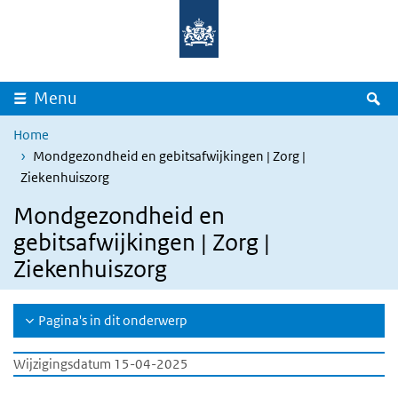
Overslaan en naar de inhoud gaan
Direct naar de hoofdnavigatie
Z
Menu
Home
Mondgezondheid en gebitsafwijkingen | Zorg |
Ziekenhuiszorg
Mondgezondheid en
gebitsafwijkingen | Zorg |
Ziekenhuiszorg
Pagina's in dit onderwerp
Wijzigingsdatum 15-04-2025