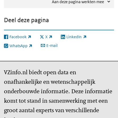
Aan deze pagina werkten mee
Deel deze pagina
Facebook
X
LinkedIn
(externe link)
(externe link)
(externe link)
E-mail
WhatsApp
(externe link)
VZinfo.nl biedt open data en
onafhankelijke en wetenschappelijk
onderbouwde informatie. Deze informatie
komt tot stand in samenwerking met een
groot aantal experts van verschillende