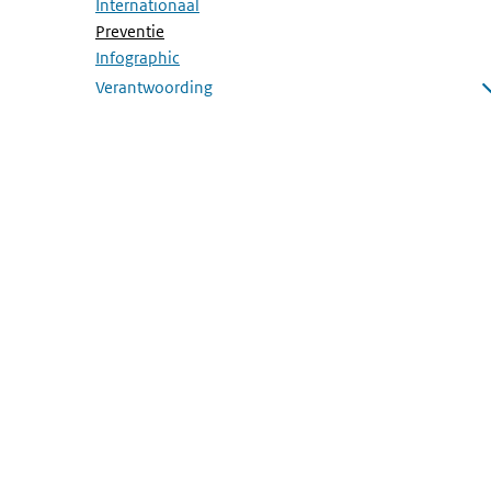
Internationaal
(Actieve pagina)
Preventie
Infographic
Verantwoording
Submenu openen