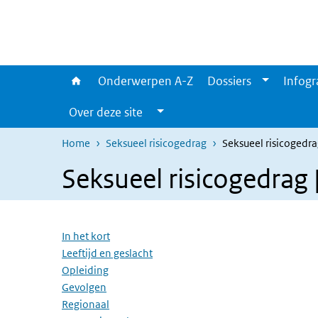
Overslaan en naar de inhoud gaan
Direct naar de hoofdnavigatie
Onderwerpen A-Z
Dossiers
Infogr
Over deze site
Home
Seksueel risicogedrag
Seksueel risicogedra
Seksueel risicogedrag 
Overslaan menu
In het kort
Leeftijd en geslacht
Opleiding
Gevolgen
Regionaal