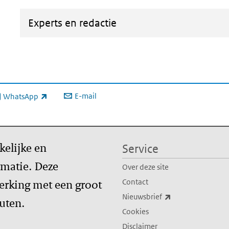
Experts en redactie
E-mail
WhatsApp
xterne link)
kelijke en
Service
matie. Deze
Over deze site
erking met een groot
Contact
(externe link)
Nieuwsbrief
tuten.
Cookies
Disclaimer