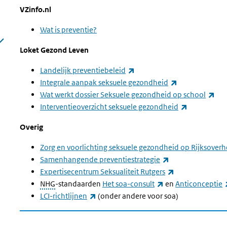
VZinfo.nl
Wat is preventie?
Loket Gezond Leven
(externe link)
Landelijk preventiebeleid
(externe link)
Integrale aanpak seksuele gezondheid
(ex
Wat werkt dossier Seksuele gezondheid op school
(externe lin
Interventieoverzicht seksuele gezondheid
Overig
Zorg en voorlichting seksuele gezondheid op Rijksoverh
(externe link)
Samenhangende preventiestrategie
(externe link)
Expertisecentrum Seksualiteit Rutgers
(externe link)
NHG
-standaarden
Het soa-consult
en
Anticonceptie
(externe link)
LCI
-richtlijnen
(onder andere voor soa)