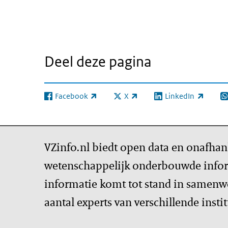
Deel deze pagina
Facebook
X
LinkedIn
(externe link)
(externe link)
(externe link)
(e
VZinfo.nl biedt open data en onafhan
wetenschappelijk onderbouwde infor
informatie komt tot stand in samenw
aantal experts van verschillende insti