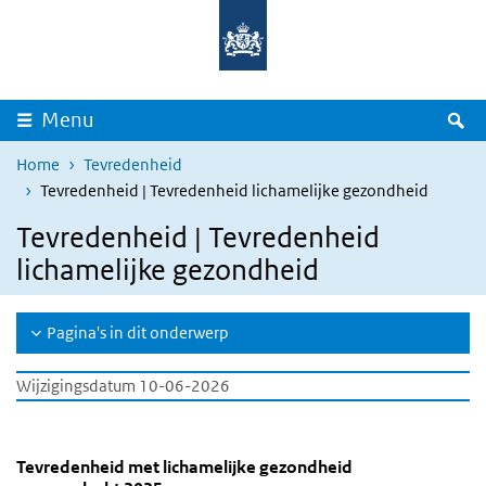
Overslaan en naar de inhoud gaan
Direct naar de hoofdnavigatie
Z
Menu
Home
Tevredenheid
Tevredenheid | Tevredenheid lichamelijke gezondheid
Tevredenheid | Tevredenheid
lichamelijke gezondheid
Pagina's in dit onderwerp
Wijzigingsdatum 10-06-2026
Tevredenheid lichamelijke gezondheid
Tevredenheid met lichamelijke gezondheid naar ge
Tevredenheid met lichamelijke gezondheid 
Sla de grafiek 'Tevredenheid met lichamelijke gezondheid naar ge
Tevredenheid met lichamelijke gezondheid