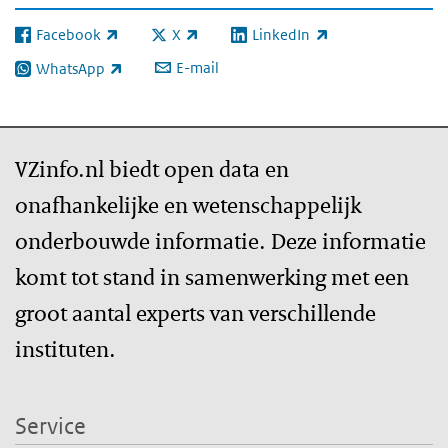
Facebook
X
LinkedIn
(externe link)
(externe link)
(externe link)
E-mail
WhatsApp
(externe link)
VZinfo.nl biedt open data en
onafhankelijke en wetenschappelijk
onderbouwde informatie. Deze informatie
komt tot stand in samenwerking met een
groot aantal experts van verschillende
instituten.
Service