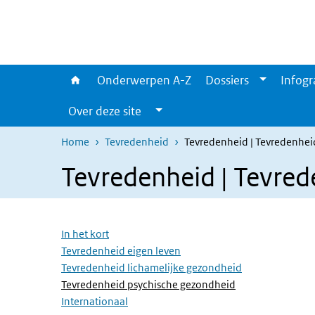
Overslaan en naar de inhoud gaan
Direct naar de hoofdnavigatie
Onderwerpen A-Z
Dossiers
Infogr
Over deze site
Home
Tevredenheid
Tevredenheid | Tevredenhei
Tevredenheid | Tevred
Overslaan menu
In het kort
Tevredenheid eigen leven
Tevredenheid lichamelijke gezondheid
(Actieve pagina)
Tevredenheid psychische gezondheid
Internationaal