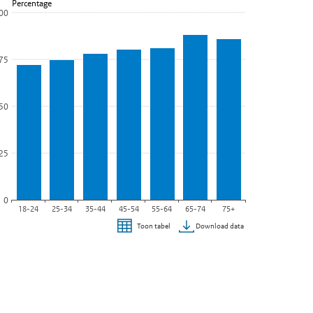
Percentage
Bekijk als data tabel.
00
e grafiek heeft 1 X-as die categories weergeeft.
e grafiek heeft 1 Y-as die Percentage weergeeft.
75
50
25
0
18-24
25-34
35-44
45-54
55-64
65-74
75+
Download data
Toon tabel
inde van interactieve grafiek.
)