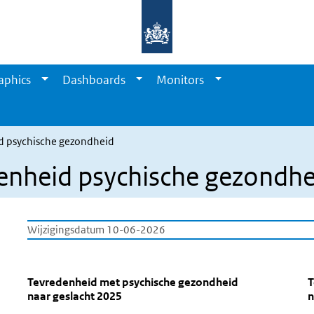
aphics
Dashboards
Monitors
d psychische gezondheid
enheid psychische gezondhe
Wijzigingsdatum 10-06-2026
Tevredenheid psychische gezond
Tevredenheid met psychische gezondh
Tevredenheid psychische gezondh
Sla de grafiek 'Tevredenheid met psychische gezondheid naar 
S
Tevredenheid met psychische gezondheid
T
naar geslacht 2025
n
Staaf grafiek met 3 staven.
S