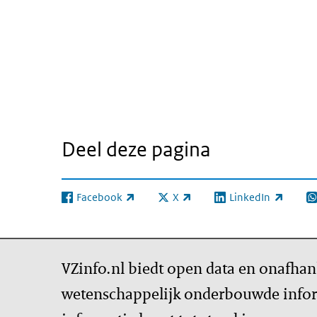
Deel deze pagina
Facebook
X
LinkedIn
(externe link)
(externe link)
(externe link)
(e
VZinfo.nl biedt open data en onafhan
wetenschappelijk onderbouwde infor