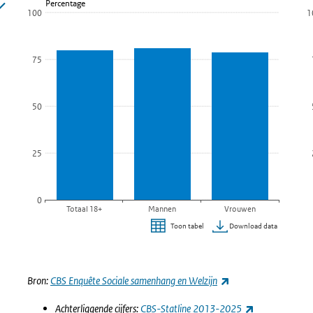
Percentage
Bekijk als data tabel.
100
1
De grafiek heeft 1 X-as die categories weergeeft.
D
De grafiek heeft 1 Y-as die Percentage weergeeft.
D
75
50
25
0
Totaal 18+
Mannen
Vrouwen
Download data
Toon tabel
Einde van interactieve grafiek.
E
(externe link)
Bron:
CBS Enquête Sociale samenhang en Welzijn
(externe link
Achterliggende cijfers:
CBS-Statline 2013-2025