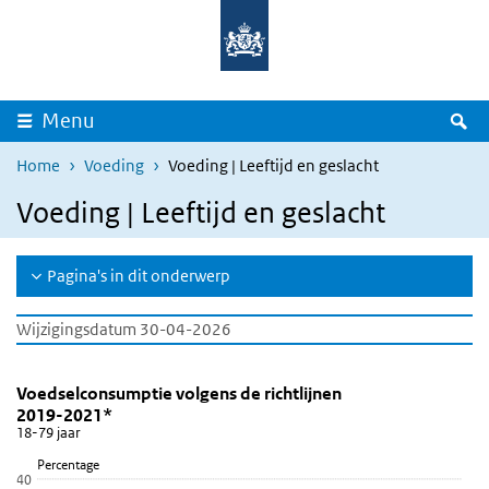
Overslaan en naar de inhoud gaan
Direct naar de hoofdnavigatie
Z
Menu
Home
Voeding
Voeding | Leeftijd en geslacht
Voeding | Leeftijd en geslacht
Pagina's in dit onderwerp
Wijzigingsdatum 30-04-2026
Voedselconsumptie volgens de richtlijnen 2019-20
Voedselconsumptie volgens de richtlijnen
Sla de grafiek 'Voedselconsumptie volgens de richtlijnen 2019-20
Voedselconsumptie volgens de richtlijnen
2019-2021*
Staaf grafiek met 4 reeksen.
18-79 jaar
18-79 jaar
Percentage
Bekijk als data tabel.
40