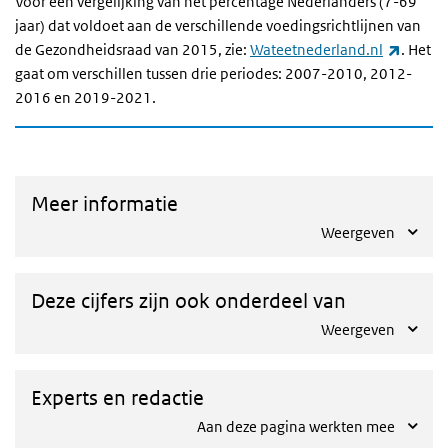
Voor een vergelijking van het percentage Nederlanders (7-69
jaar) dat voldoet aan de verschillende voedingsrichtlijnen van
(extern
de Gezondheidsraad van 2015, zie:
Wateetnederland.nl
. Het
gaat om verschillen tussen drie periodes: 2007-2010, 2012-
2016 en 2019-2021.
Meer informatie
Weergeven
Deze cijfers zijn ook onderdeel van
Weergeven
Experts en redactie
Aan deze pagina werkten mee