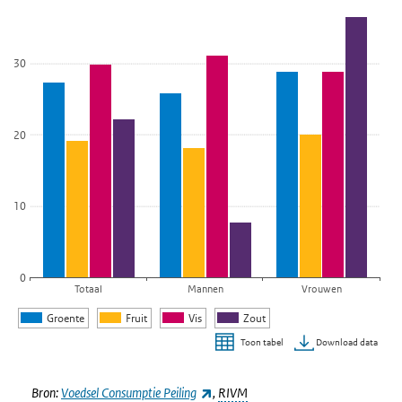
De grafiek heeft 1 X-as die categories weergeeft.
De grafiek heeft 1 Y-as die Percentage weergeeft.
30
20
10
0
Totaal
Mannen
Vrouwen
Groente
Fruit
Vis
Zout
Download data
Toon tabel
Einde van interactieve grafiek.
(externe link)
Bron:
Voedsel Consumptie Peiling
,
RIVM