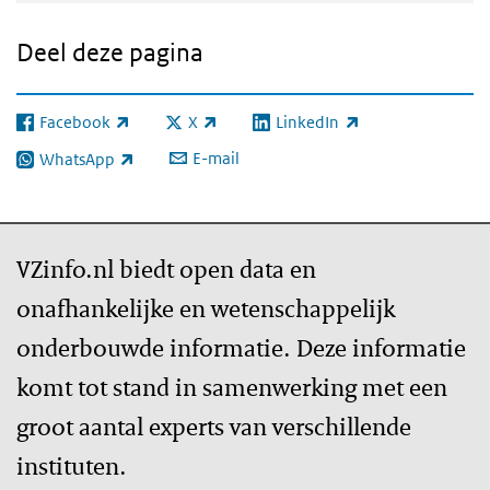
Deel deze pagina
Facebook
X
LinkedIn
(externe link)
(externe link)
(externe link)
E-mail
WhatsApp
(externe link)
VZinfo.nl biedt open data en
onafhankelijke en wetenschappelijk
onderbouwde informatie. Deze informatie
komt tot stand in samenwerking met een
groot aantal experts van verschillende
instituten.