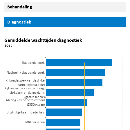
Behandeling
(Actieve knop)
Diagnostiek
Gemiddelde wachttijden diagnostiek
Gemiddelde wachttijden diagnostiek
Sla de grafiek 'Gemiddelde wachttijden diagnostiek' over en ga na
Gemiddelde wachttijden diagnostiek
2025
Combinatie grafiek met 2 reeksen.
2025
Bekijk als data tabel.
Slaaponderzoek
De grafiek heeft 1 X-as die categories weergeeft.
Nachtelijk slaaponderzoek
De grafiek heeft 1 Y-as die Weken weergeeft.
Kijkonderzoek van de dikke
darm (colonscopie)
Kijkonderzoek van de maag,
slokdarm en dunne darm
(gastroscopie)
Meting van de botdichtheid
(DEXA-scan)
Uitstrijkje baarmoederhals
MRI hersenen