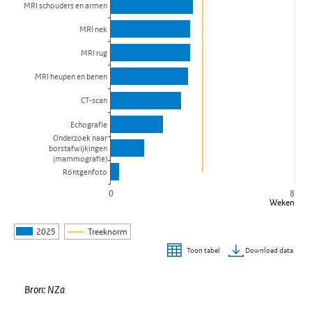
MRI schouders en armen
MRI nek
MRI rug
MRI heupen en benen
CT-scan
Echografie
Onderzoek naar
borstafwijkingen
(mammografie)
Röntgenfoto
0
8
Weken
2025
Treeknorm
Download data
Toon tabel
Einde van interactieve grafiek.
Bron: NZa