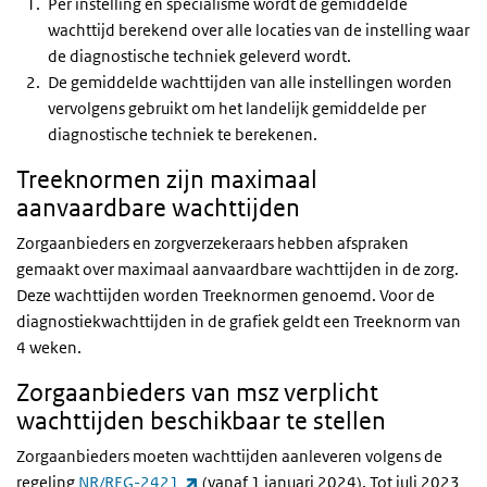
Per instelling en specialisme wordt de gemiddelde
wachttijd berekend over alle locaties van de instelling waar
de diagnostische techniek geleverd wordt.
De gemiddelde wachttijden van alle instellingen worden
vervolgens gebruikt om het landelijk gemiddelde per
diagnostische techniek te berekenen.
Treeknormen zijn maximaal
aanvaardbare wachttijden
Zorgaanbieders en zorgverzekeraars hebben afspraken
gemaakt over maximaal aanvaardbare wachttijden in de zorg.
Deze wachttijden worden Treeknormen genoemd. Voor de
diagnostiekwachttijden in de grafiek geldt een Treeknorm van
4 weken.
Zorgaanbieders van msz verplicht
wachttijden beschikbaar te stellen
Zorgaanbieders moeten wachttijden aanleveren volgens de
(externe link)
regeling
NR/REG-2421
(vanaf 1 januari 2024). Tot juli 2023