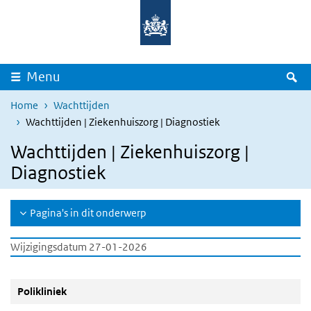
Overslaan en naar de inhoud gaan
Direct naar de hoofdnavigatie
Z
Menu
Home
Wachttijden
Wachttijden | Ziekenhuiszorg | Diagnostiek
Wachttijden | Ziekenhuiszorg |
Diagnostiek
Pagina's in dit onderwerp
Wijzigingsdatum 27-01-2026
Polikliniek