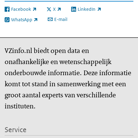
Facebook
X
LinkedIn
(externe link)
(externe link)
(externe link)
E-mail
WhatsApp
(externe link)
VZinfo.nl biedt open data en
onafhankelijke en wetenschappelijk
onderbouwde informatie. Deze informatie
komt tot stand in samenwerking met een
groot aantal experts van verschillende
instituten.
Service