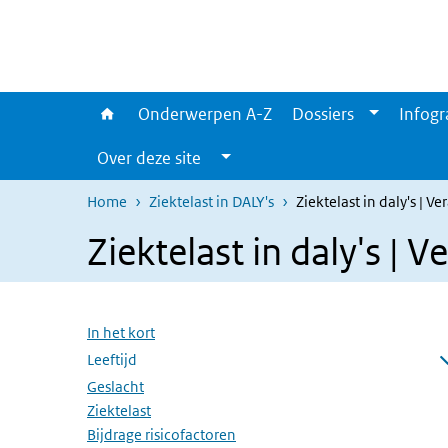
Overslaan en naar de inhoud gaan
Direct naar de hoofdnavigatie
Onderwerpen A-Z
Dossiers
Infogr
Over deze site
Home
Ziektelast in DALY's
Ziektelast in daly's | V
Ziektelast in daly's | 
Overslaan menu
In het kort
Leeftijd
Submenu openen
Geslacht
Ziektelast
Bijdrage risicofactoren