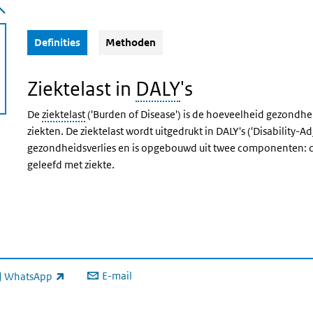
(Actieve knop)
Definities
Methoden
Ziektelast in
DALY
's
De
ziektelast
('Burden of Disease') is de hoeveelheid gezondhe
ziekten. De ziektelast wordt uitgedrukt in DALY's ('Disability-A
gezondheidsverlies en is opgebouwd uit twee componenten: de 
geleefd met ziekte.
E-mail
WhatsApp
xterne link)