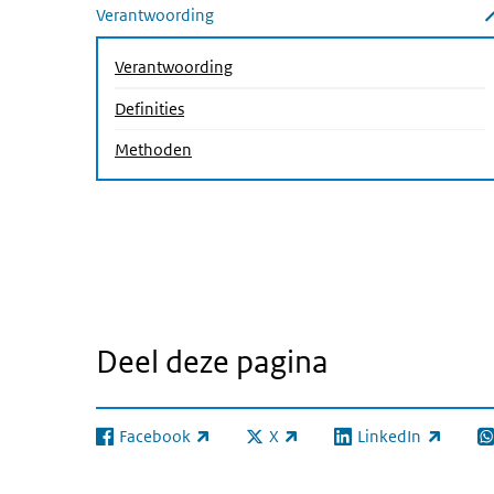
Verantwoording
Submenu sluiten
(Actieve pagina)
Verantwoording
(Actieve pagina)
Definities
Methoden
Deel deze pagina
Facebook
X
LinkedIn
(externe link)
(externe link)
(externe link)
(e