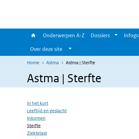
Overslaan en naar de inhoud gaan
Direct naar de hoofdnavigatie
Onderwerpen A-Z
Dossiers
Infogr
Over deze site
Home
Astma
Astma | Sterfte
Astma | Sterfte
Overslaan menu
In het kort
Leeftijd en geslacht
Inkomen
(Actieve pagina)
Sterfte
Ziektelast