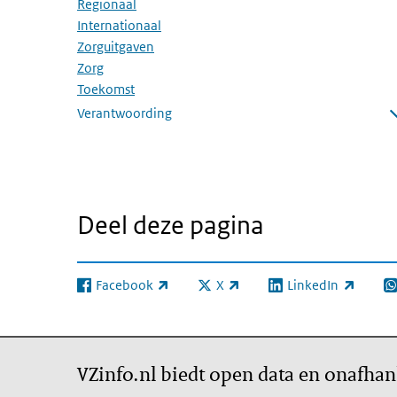
Regionaal
Internationaal
Zorguitgaven
Zorg
Toekomst
Verantwoording
Submenu openen
Deel deze pagina
Facebook
X
LinkedIn
(externe link)
(externe link)
(externe link)
(e
VZinfo.nl biedt open data en onafhan