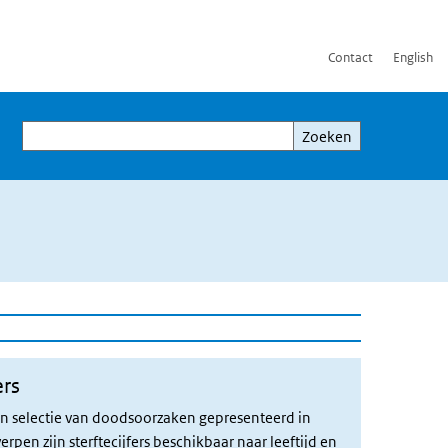
Contact
English
Zoeken
Zoeken
ers
een selectie van doodsoorzaken gepresenteerd in
erpen zijn sterftecijfers beschikbaar naar leeftijd en