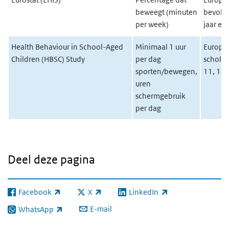
beweegt (minuten
bevolki
per week)
jaar en
Health Behaviour in School-Aged
Minimaal 1 uur
Europe
Children (HBSC) Study
per dag
scholie
sporten/bewegen,
11, 13 
uren
schermgebruik
per dag
Deel deze pagina
Facebook
X
LinkedIn
(externe link)
(externe link)
(externe link)
E-mail
WhatsApp
(externe link)