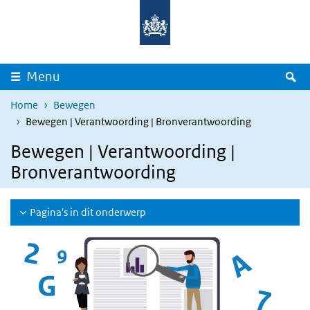
Overslaan en naar de inhoud gaan
Direct naar de hoofdnavigatie
Z
Menu
Home
Bewegen
Bewegen | Verantwoording | Bronverantwoording
Bewegen | Verantwoording |
Bronverantwoording
Pagina's in dit onderwerp