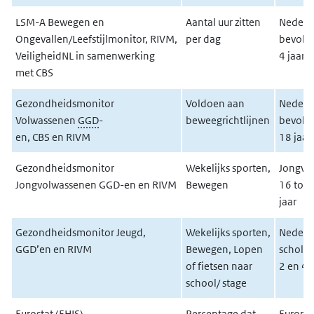
LSM-A Bewegen en
Aantal uur zitten
Nederl
Ongevallen/Leefstijlmonitor,
RIVM
,
per dag
bevolki
VeiligheidNL in samenwerking
4 jaar
met
CBS
Gezondheidsmonitor
Voldoen aan
Nederl
Volwassenen
GGD
-
beweegrichtlijnen
bevolki
en, CBS en RIVM
18 jaar
Gezondheidsmonitor
Wekelijks sporten,
Jongvo
Jongvolwassenen GGD-en en RIVM
Bewegen
16 tot 
jaar
Gezondheidsmonitor Jeugd,
Wekelijks sporten,
Nederl
GGD’en en RIVM
Bewegen, Lopen
scholie
of fietsen naar
2 en 4
school/ stage
Eurostat (EHIS)
Percentage dat
Europe