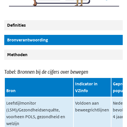
Definities
(Actieve knop)
Bronverantwoording
Methoden
Tabel: Bronnen bij de cijfers over bewegen
Indicator in
Gepres
Bron
VZinfo
populat
Leefstijlmonitor
Voldoen aan
Nederl
(LSM)/Gezondheidsenquête,
beweegrichtlijnen
bevolki
voorheen POLS, gezondheid en
4 jaar
welzijn