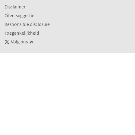
Disclaimer
Citeersuggestie
Responsible disclosure
Toegankelijkheid
(externe link)
Volg ons