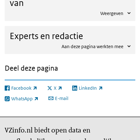
van
Weergeven
Experts en redactie
Aan deze pagina werkten mee
Deel deze pagina
Facebook
X
LinkedIn
(externe link)
(externe link)
(externe link)
E-mail
WhatsApp
(externe link)
VZinfo.nl biedt open data en