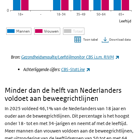
0
18+
-
18-34
35-49
50-64
65+
Leeftijd
Mannen
Vrouwen
Totaal
Download data
Toon tabel
Einde van interactieve grafiek.
(externe l
Bron:
Gezondheidsenquête/Leefstijlmonitor CBS i.s.m. RIVM
(externe link)
Achterliggende cijfers:
CBS-StatLine
Minder dan de helft van Nederlanders
voldoet aan beweegrichtlijnen
In 2025 voldeed 46,1% van de Nederlanders van 18 jaar en
ouder aan de beweegrichtlijnen. Dit percentage is het hoogst
onder 18- tot en met 34-jarigen en neemt af met de leeftijd.
Meer mannen dan vrouwen voldoen aan de beweegrichtlijnen,
met uitzondering van de leeftijdsgroep van 50 tot en met 64