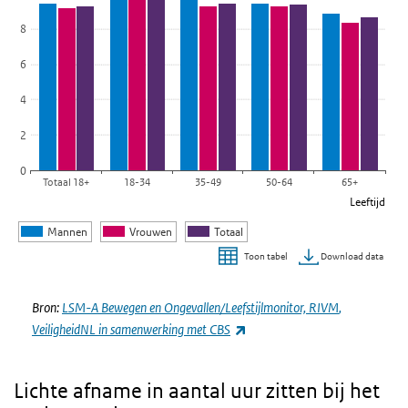
De grafiek heeft 1 Y-as die Uur per dag weergeeft.
8
6
4
2
0
Totaal 18+
18-34
35-49
50-64
65+
Leeftijd
Mannen
Vrouwen
Totaal
Download data
Toon tabel
Einde van interactieve grafiek.
Bron:
LSM-A Bewegen en Ongevallen/Leefstijlmonitor,
RIVM
,
(externe link)
VeiligheidNL in samenwerking met
CBS
Lichte afname in aantal uur zitten bij het