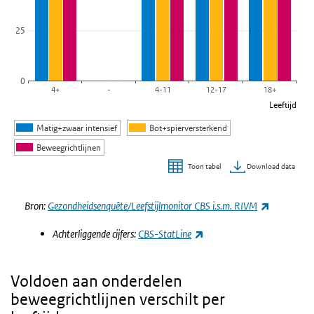
25
0
4+
-
4-11
12-17
18+
Leeftijd
Matig+zwaar intensief
Bot+spierversterkend
Beweegrichtlijnen
Download data
Toon tabel
Einde van interactieve grafiek.
(externe l
Bron:
Gezondheidsenquête/Leefstijlmonitor CBS i.s.m. RIVM
(externe link)
Achterliggende cijfers:
CBS-StatLine
Voldoen aan onderdelen
beweegrichtlijnen verschilt per