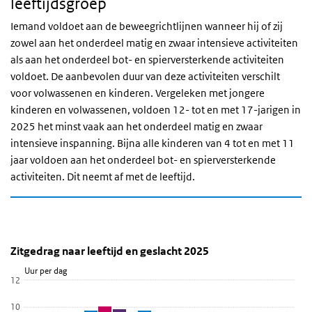
leeftijdsgroep
Iemand voldoet aan de beweegrichtlijnen wanneer hij of zij
zowel aan het onderdeel matig en zwaar intensieve activiteiten
als aan het onderdeel bot- en spierversterkende activiteiten
voldoet. De aanbevolen duur van deze activiteiten verschilt
voor volwassenen en kinderen. Vergeleken met jongere
kinderen en volwassenen, voldoen 12- tot en met 17-jarigen in
2025 het minst vaak aan het onderdeel matig en zwaar
intensieve inspanning. Bijna alle kinderen van 4 tot en met 11
jaar voldoen aan het onderdeel bot- en spierversterkende
activiteiten. Dit neemt af met de leeftijd.
Zitgedrag naar leeftijd en geslacht 2025
Zitgedrag volwassenen
Sla de grafiek 'Zitgedrag naar leeftijd en geslacht 2025' over en g
Zitgedrag naar leeftijd en geslacht 2025
Staaf grafiek met 3 reeksen.
Uur per dag
12
Bekijk als data tabel.
De grafiek heeft 1 X-as die Leeftijd weergeeft.
10