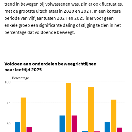
trend in bewegen bij volwassenen was, zijn er ook fluctuaties,
met de grootste uitschieters in 2020 en 2021.
In een kortere
periode van vijf jaar tussen 2021 en 2025
is er voor geen
enkele groep een significante daling of stijging te zien in het
percentage dat voldoende beweegt.
Voldoen aan onderdelen beweegrichtlijnen naar lee
Voldoen aan onderdelen van de beweegrich
Sla de grafiek 'Voldoen aan onderdelen beweegrichtlijnen naar lee
Voldoen aan onderdelen beweegrichtlijnen
naar leeftijd 2025
Staaf grafiek met 3 reeksen.
Percentage
Bekijk als data tabel.
100
De grafiek heeft 1 X-as die Leeftijd weergeeft.
De grafiek heeft 1 Y-as die Percentage weergeeft.
75
50