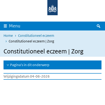
Overslaan en naar de inhoud gaan
Direct naar de hoofdnavigatie
Z
Menu
Home
Constitutioneel eczeem
Constitutioneel eczeem | Zorg
Constitutioneel eczeem | Zorg
Pagina's in dit onderwerp
Wijzigingsdatum 04-06-2026
LBZ Dashboard
Overslaan
iframe:
LBZ