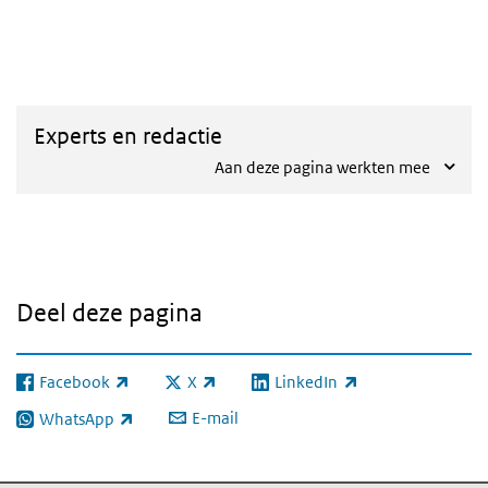
Dashboard
Experts en redactie
Aan deze pagina werkten mee
Deel deze pagina
Facebook
X
LinkedIn
(externe link)
(externe link)
(externe link)
E-mail
WhatsApp
(externe link)