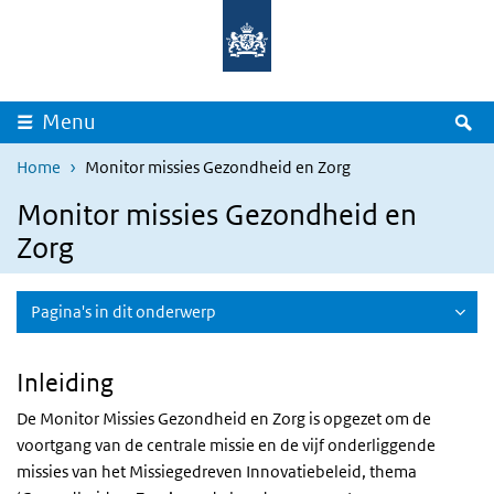
Overslaan en naar de inhoud gaan
Direct naar de hoofdnavigatie
Z
Menu
Home
Monitor missies Gezondheid en Zorg
Monitor missies Gezondheid en
Zorg
Pagina's in dit onderwerp
Inleiding
De Monitor Missies Gezondheid en Zorg is opgezet om de
voortgang van de centrale missie en de vijf onderliggende
missies van het
Missiegedreven Innovatiebeleid
, thema