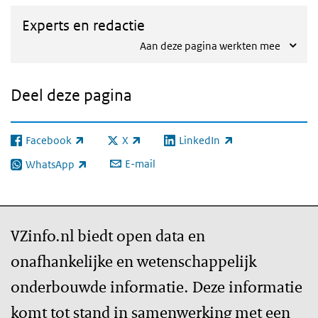
Experts en redactie
Aan deze pagina werkten mee
Deel deze pagina
Facebook
X
LinkedIn
(externe link)
(externe link)
(externe link)
E-mail
WhatsApp
(externe link)
VZinfo.nl biedt open data en
onafhankelijke en wetenschappelijk
onderbouwde informatie. Deze informatie
komt tot stand in samenwerking met een