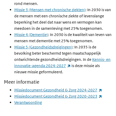
rond mensen.
Missie 3 (Mensen met chronische ziekten)
: In 2030 is van
de mensen met een chronische ziekte of levenslange
beperking het deel dat naar wens en vermogen kan
meedoen in de samenleving met 25% toegenomen.
Missie 4 (Dementie)
: In 2030 is de kwaliteit van leven van
mensen met dementie met 25% toegenomen.
Missie 5 (Gezondheidsdreigingen)
: In 2035 is de
bevolking beter beschermd tegen maatschappelijk
ontwrichtende gezondheidsdreigingen. In de
Kennis- en
(externe link)
innovatie-agenda 2024-2027
is deze missie als
nieuwe missie geformuleerd.
Meer informatie
(externe
Missiedocument Gezondheid & Zorg 2024-2027
(externe
Missiedocument Gezondheid & Zorg 2020-2023
Verantwoording