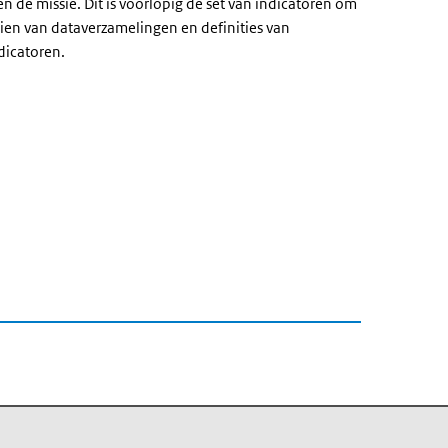
 de missie. Dit is voorlopig de set van indicatoren om
ien van dataverzamelingen en definities van
indicatoren.