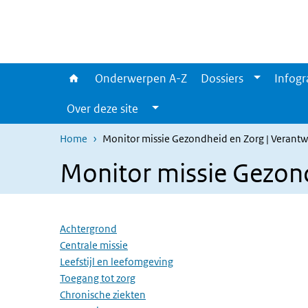
Overslaan en naar de inhoud gaan
Direct naar de hoofdnavigatie
Onderwerpen A-Z
Dossiers
Infogr
Over deze site
Home
Monitor missie Gezondheid en Zorg | Verant
Monitor missie Gezon
Overslaan menu
Achtergrond
Centrale missie
Leefstijl en leefomgeving
Toegang tot zorg
Chronische ziekten