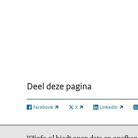
Deel deze pagina
Facebook
X
LinkedIn
(externe link)
(externe link)
(externe link)
(e
VZinfo.nl biedt open data en onafhan