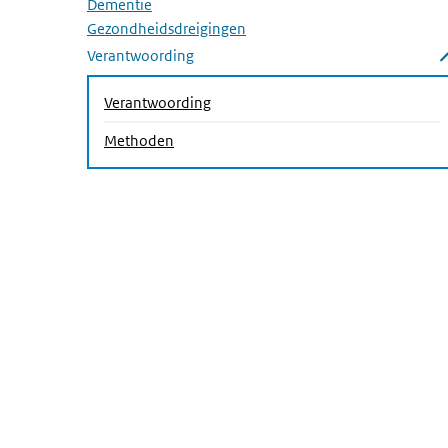
Dementie
Gezondheidsdreigingen
Verantwoording
Submenu sluiten
(Actieve pagina)
Verantwoording
(Actieve pagina)
Methoden