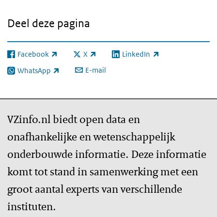
Deel deze pagina
Facebook
X
LinkedIn
(externe link)
(externe link)
(externe link)
E-mail
WhatsApp
(externe link)
VZinfo.nl biedt open data en
onafhankelijke en wetenschappelijk
onderbouwde informatie. Deze informatie
komt tot stand in samenwerking met een
groot aantal experts van verschillende
instituten.