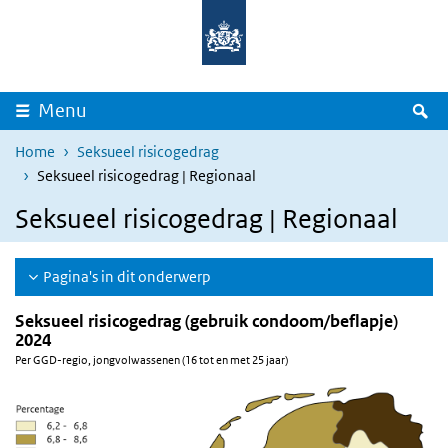
Overslaan en naar de inhoud gaan
Direct naar de hoofdnavigatie
Z
Menu
Home
Seksueel risicogedrag
Seksueel risicogedrag | Regionaal
Seksueel risicogedrag | Regionaal
Pagina's in dit onderwerp
Seksueel risicogedrag (gebruik condoom/beflapje)
2024
Per GGD-regio, jongvolwassenen (16 tot en met 25 jaar)