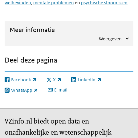
welbevinden
,
mentale problemen
en
psychische stoornissen
.
Meer informatie
Weergeven
Deel deze pagina
Facebook
X
LinkedIn
(externe link)
(externe link)
(externe link)
E-mail
WhatsApp
(externe link)
VZinfo.nl biedt open data en
onafhankelijke en wetenschappelijk