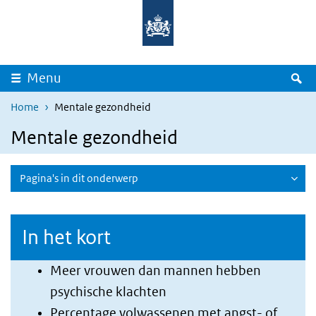
Overslaan en naar de inhoud gaan
Direct naar de hoofdnavigatie
Z
Menu
Home
Mentale gezondheid
Mentale gezondheid
Pagina's in dit onderwerp
In het kort
Meer vrouwen dan mannen hebben
psychische klachten
Percentage volwassenen met angst- of