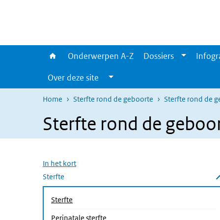
Overslaan en naar de inhoud gaan
Direct naar de hoofdnavigatie
Onderwerpen A-Z
Dossiers
Infogr
Over deze site
Home
Sterfte rond de geboorte
Sterfte rond de ge
Sterfte rond de geboort
Overslaan menu
In het kort
Sterfte
Submenu sluiten
Sterfte
Perinatale sterfte