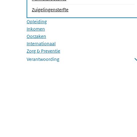
(Actieve pagina)
Zuigelingensterfte
Opleiding
Inkomen
Oorzaken
Internationaal
Zorg & Preventie
Verantwoording
Submenu openen