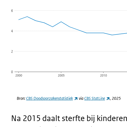
De grafiek heeft 1 X-as die categories weergeeft.
De grafiek heeft 1 Y-as die Per 1.000 levendgeborenen weerge
6
4
2
0
2000
2005
2010
Einde van interactieve grafiek.
(externe link)
(externe 
Bron:
CBS Doodsoorzakenstatistiek
via
CBS StatLine
, 2025
Na 2015 daalt sterfte bij kinderen