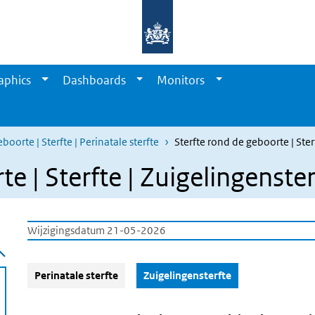
aphics
Dashboards
Monitors
boorte | Sterfte | Perinatale sterfte
Sterfte rond de geboorte | Ster
e | Sterfte | Zuigelingenster
Wijzigingsdatum 21-05-2026
(Actieve knop)
Perinatale sterfte
Zuigelingensterfte