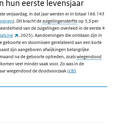
n hun eerste levensjaar
 verjaardag. In dat jaar werden er in totaal
166.143
orenen
). Dit bracht de
zuigelingensterfte
op 3,3 per
rderheid van de zuigelingen overleed in de eerste 4
ink)
(externe link)
tatLine
, 2025). Aandoeningen die ontstaan zijn in
de geboorte en stoornissen gerelateerd aan een korte
naast zijn aangeboren afwijkingen belangrijke
e maand na de geboorte optreden, zoals
wiegendood
komen veel minder vaak voor. Zo was in de
 jaar wiegendood de doodsoorzaak (
CBS
4
 ga naar de datatabel