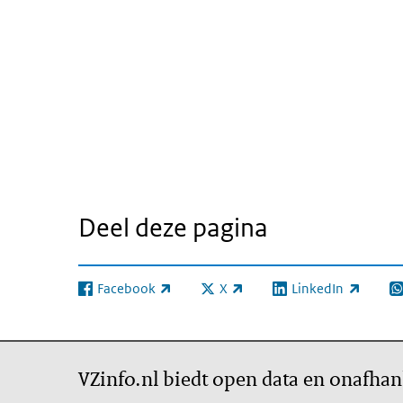
Deel deze pagina
Facebook
X
LinkedIn
(externe link)
(externe link)
(externe link)
(e
VZinfo.nl biedt open data en onafhan