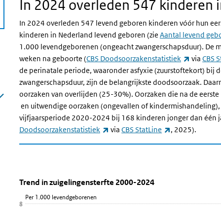
In 2024 overleden 547 kinderen i
In 2024 overleden 547 levend geboren kinderen vóór hun eerste
kinderen in Nederland levend geboren (zie
Aantal levend geb
1.000 levendgeborenen (ongeacht zwangerschapsduur). De mee
(externe l
weken na geboorte (
CBS Doodsoorzakenstatistiek
via
CBS S
de perinatale periode, waaronder asfyxie (zuurstoftekort) bij 
zwangerschapsduur, zijn de belangrijkste doodsoorzaak. Daar
oorzaken van overlijden (25-30%). Oorzaken die na de eerst
en uitwendige oorzaken (ongevallen of kindermishandeling), 
vijfjaarsperiode 2020-2024 bij 168 kinderen jonger dan één
(externe link)
(externe link)
Doodsoorzakenstatistiek
via
CBS StatLine
, 2025).
Trend in zuigelingensterfte 2000-202
Trend in zuigelingensterfte
Sla de grafiek 'Trend in zuigelingensterfte 2000-2024' over en
Trend in zuigelingensterfte 2000-2024
Per 1.000 levendgeborenen
Lijn grafiek met 25 data punten.
8
Bekijk als data tabel.