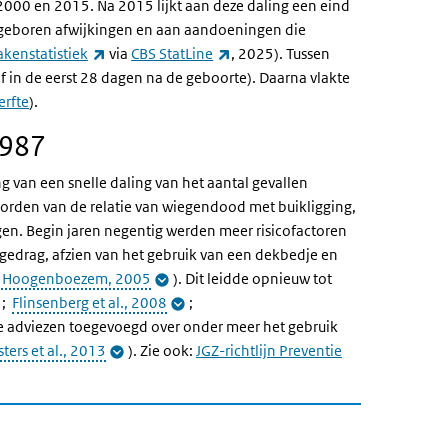
n 2000 en 2015. Na 2015 lijkt aan deze daling een eind
angeboren afwijkingen en aan aandoeningen die
(externe link)
(externe link)
kenstatistiek
via
CBS StatLine
, 2025). Tussen
of in de eerst 28 dagen na de geboorte). Daarna vlakte
erfte
).
1987
 van een snelle daling van het aantal gevallen
worden van de relatie van wiegendood met buikligging,
ggen. Begin jaren negentig werden meer risicofactoren
gedrag, afzien van het gebruik van een dekbedje en
& Hoogenboezem, 2005
). Dit leidde opnieuw tot
;
Flinsenberg et al., 2008
;
we adviezen toegevoegd over onder meer het gebruik
ters et al., 2013
). Zie ook:
JGZ-richtlijn Preventie