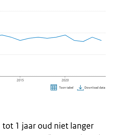
eft.
2015
2020
Download data
Toon tabel
link)
 tot 1 jaar oud niet langer