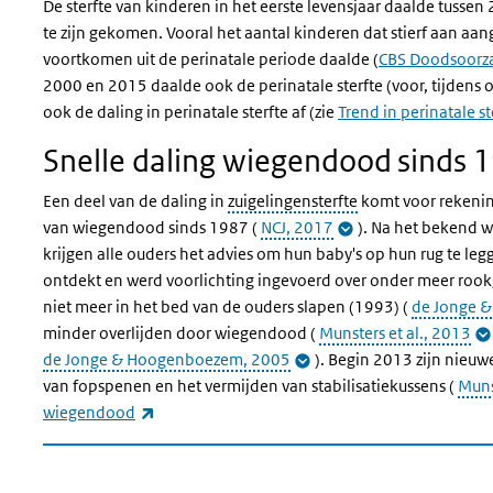
De sterfte van kinderen in het eerste levensjaar daalde tusse
te zijn gekomen. Vooral het aantal kinderen dat stierf aan a
voortkomen uit de perinatale periode daalde (
CBS Doodsoorza
2000 en 2015 daalde ook de perinatale sterfte (voor, tijdens 
ook de daling in perinatale sterfte af (zie
Trend in perinatale st
Snelle daling wiegendood sinds 
Een deel van de daling in
zuigelingensterfte
komt voor rekening
van wiegendood sinds 1987 (
NCJ, 2017
). Na het bekend 
krijgen alle ouders het advies om hun baby's op hun rug te le
ontdekt en werd voorlichting ingevoerd over onder meer rook
niet meer in het bed van de ouders slapen (1993) (
de Jonge 
minder overlijden door wiegendood (
Munsters et al., 2013
de Jonge & Hoogenboezem, 2005
). Begin 2013 zijn nieu
van fopspenen en het vermijden van stabilisatiekussens (
Muns
(externe link)
wiegendood