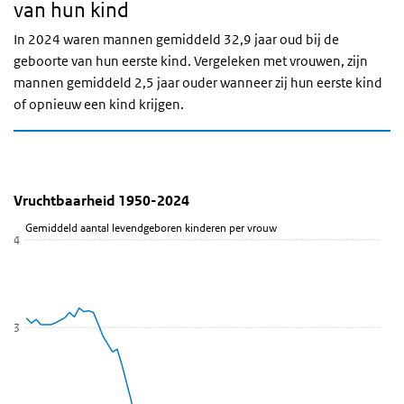
van hun kind
In 2024 waren mannen gemiddeld 32,9 jaar oud bij de
geboorte van hun eerste kind. Vergeleken met vrouwen, zijn
mannen gemiddeld 2,5 jaar ouder wanneer zij hun eerste kind
of opnieuw een kind krijgen.
Vruchtbaarheid 1950-2024
Vruchtbaarheid 1950-2024
Sla de grafiek 'Vruchtbaarheid 1950-2024' over en ga naar de dat
Vruchtbaarheid 1950-2024
Lijn grafiek met 75 data punten.
Gemiddeld aantal levendgeboren kinderen per vrouw
4
Bekijk als data tabel.
De grafiek heeft 1 X-as die categories weergeeft.
De grafiek heeft 1 Y-as die Gemiddeld aantal levendgeboren kind
3