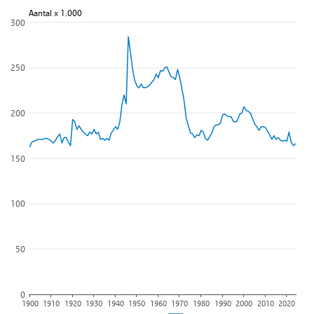
Lijn grafiek met 125 data punten.
Aantal x 1.000
300
Bekijk als data tabel.
De grafiek heeft 1 X-as die categories weergeeft.
De grafiek heeft 1 Y-as die Aantal x 1.000 weergeeft.
250
200
150
100
50
0
1900
1910
1920
1930
1940
1950
1960
1970
1980
1990
2000
2010
2020