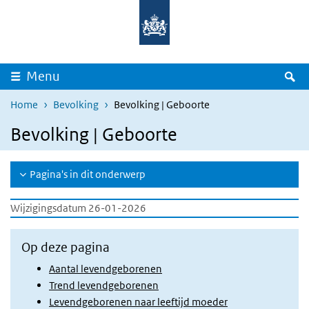
Overslaan en naar de inhoud gaan
Direct naar de hoofdnavigatie
Z
Menu
Home
Bevolking
Bevolking | Geboorte
Bevolking | Geboorte
Pagina's in dit onderwerp
Wijzigingsdatum 26-01-2026
Op deze pagina
Aantal levendgeborenen
Trend levendgeborenen
Levendgeborenen naar leeftijd moeder