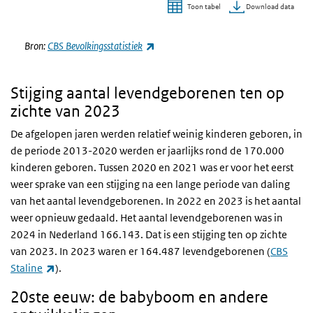
Download data
Toon tabel
Einde van interactieve grafiek.
(externe link)
Bron:
CBS Bevolkingsstatistiek
Stijging aantal levendgeborenen ten op
zichte van 2023
De afgelopen jaren werden relatief weinig kinderen geboren, in
de periode 2013-2020 werden er jaarlijks rond de 170.000
kinderen geboren. Tussen 2020 en 2021 was er voor het eerst
weer sprake van een stijging na een lange periode van daling
van het aantal levendgeborenen. In 2022 en 2023 is het aantal
weer opnieuw gedaald. Het aantal levendgeborenen was in
2024 in Nederland 166.143. Dat is een stijging ten op zichte
van 2023. In 2023 waren er 164.487 levendgeborenen (
CBS
(externe link)
Staline
).
20ste eeuw: de babyboom en andere