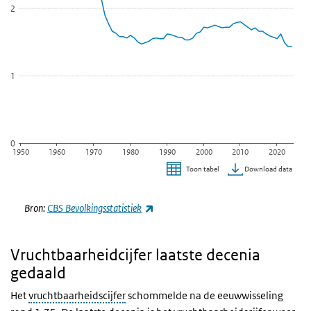
2
1
0
1950
1960
1970
1980
1990
2000
2010
2020
Download data
Toon tabel
Einde van interactieve grafiek.
(externe link)
Bron:
CBS Bevolkingsstatistiek
Vruchtbaarheidcijfer laatste decenia
gedaald
Het
vruchtbaarheidscijfer
schommelde na de eeuwwisseling