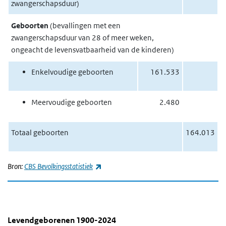
zwangerschapsduur)
Geboorten
(bevallingen met een
zwangerschapsduur van 28 of meer weken,
ongeacht de levensvatbaarheid van de kinderen)
Enkelvoudige geboorten
161.533
Meervoudige geboorten
2.480
Totaal geboorten
164.013
(externe link)
Bron:
CBS Bevolkingsstatistiek
Levendgeborenen 1900-2024
Totaal aantal levendgeborenen 1900-2024
Sla de grafiek 'Levendgeborenen 1900-2024' over en ga naar de 
Levendgeborenen 1900-2024