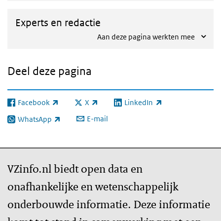
Experts en redactie
Aan deze pagina werkten mee
Deel deze pagina
Facebook
X
LinkedIn
(externe link)
(externe link)
(externe link)
E-mail
WhatsApp
(externe link)
VZinfo.nl biedt open data en
onafhankelijke en wetenschappelijk
onderbouwde informatie. Deze informatie