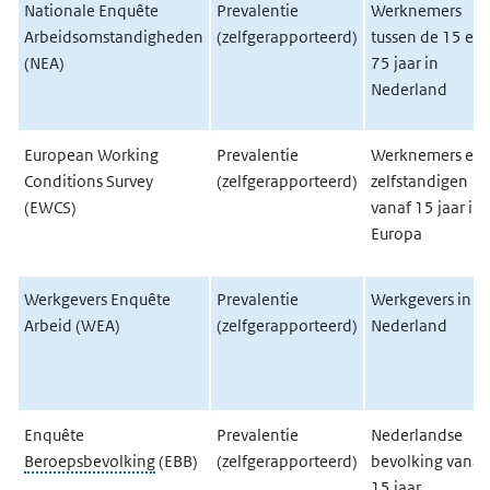
Nationale Enquête
Prevalentie
Werknemers
Arbeidsomstandigheden
(zelfgerapporteerd)
tussen de 15 en
(NEA)
75 jaar in
Nederland
European Working
Prevalentie
Werknemers en
Conditions Survey
(zelfgerapporteerd)
zelfstandigen
(EWCS)
vanaf 15 jaar in
Europa
Werkgevers Enquête
Prevalentie
Werkgevers in
Arbeid (WEA)
(zelfgerapporteerd)
Nederland
Enquête
Prevalentie
Nederlandse
Beroepsbevolking
(EBB)
(zelfgerapporteerd)
bevolking vanaf
15 jaar