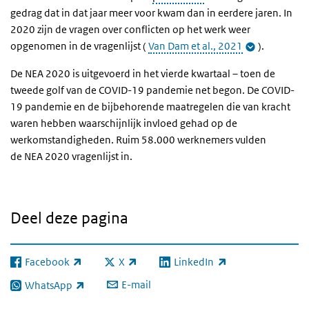
gedrag dat in dat jaar meer voor kwam dan in eerdere jaren. In
2020 zijn de vragen over conflicten op het werk weer
opgenomen in de vragenlijst (
Van Dam et al., 2021
).
De NEA 2020 is uitgevoerd in het vierde kwartaal – toen de
tweede golf van de COVID-19 pandemie net begon. De COVID-
19 pandemie en de bijbehorende maatregelen die van kracht
waren hebben waarschijnlijk invloed gehad op de
werkomstandigheden. Ruim 58.000 werknemers vulden
de NEA 2020 vragenlijst in.
Deel deze pagina
Facebook
X
LinkedIn
(externe link)
(externe link)
(externe link)
E-mail
WhatsApp
(externe link)