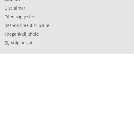
Disclaimer
Citeersuggestie
Responsible disclosure
Toegankelijkheid
(externe link)
Volg ons