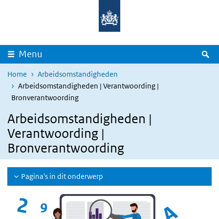
Overslaan en naar de inhoud gaan
Direct naar de hoofdnavigatie
Z
Menu
Home
Arbeidsomstandigheden
Arbeidsomstandigheden | Verantwoording |
Bronverantwoording
Arbeidsomstandigheden |
Verantwoording |
Bronverantwoording
Pagina's in dit onderwerp