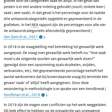
grafiek voor de categorieën vaak en altijd. In het geval van
pesten is er een andere indeling gebruikt (nooit | enkele keer |
vaak | zeer vaak). In dat geval is het percentage voor de laatste
drie antwoordcategorieën opgeteld en gepresenteerd in de
grafieken. In het
NEA
rapport zijn de percentages voor alle vier
de antwoordcategorieën afzonderlijk gepresenteerd (
Van Dam et al., 2021
).
In 2018 is de vraagstelling met betrekking tot gevaarlijk werk
aangepast. De vraag over gevaarlijk werk betreft nu: "Hoe vaak
moet u de volgende soorten van gevaarlijk werk doen?"
(gevolgd door een opsomming zoals struikelen, snijden,
verbranden, etc). Het gepresenteerde percentage betreft het
aantal werknemers dat bij bovenstaande vraag bij tenmiste één
gevaar 'vaak' of 'altijd' heeft aangegeven. Door deze
verandering in methodologie is er sprake van een trendbreuk (
Hooftman et al., 2019
).
In 2019 zijn de vragen over conflicten op het werk weggelaten.
Dit leek effect te hebben op de
prevalentie
van ongewenst