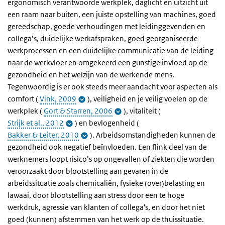
ergonomisch verantwoorde werkplek, daglicht en uitzicht uit
een raam naar buiten, een juiste opstelling van machines, goed
gereedschap, goede verhoudingen met leidinggevenden en
collega’s, duidelijke werkafspraken, goed georganiseerde
werkprocessen en een duidelijke communicatie van de leiding
naar de werkvloer en omgekeerd een gunstige invloed op de
gezondheid en het welzijn van de werkende mens.
Tegenwoordig is er ook steeds meer aandacht voor aspecten als
comfort (
Vink, 2009
), veiligheid en je veilig voelen op de
werkplek (
Gort & Starren, 2006
), vitaliteit (
Strijk et al., 2012
) en bevlogenheid (
Bakker & Leiter, 2010
). Arbeidsomstandigheden kunnen de
gezondheid ook negatief beïnvloeden. Een flink deel van de
werknemers loopt risico’s op ongevallen of ziekten die worden
veroorzaakt door blootstelling aan gevaren in de
arbeidssituatie zoals chemicaliën, fysieke (over)belasting en
lawaai, door blootstelling aan stress door een te hoge
werkdruk, agressie van klanten of collega's, en door het niet
goed (kunnen) afstemmen van het werk op de thuissituatie.