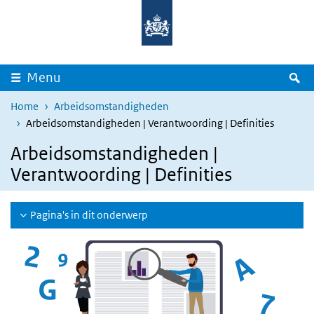
Overslaan en naar de inhoud gaan
Direct naar de hoofdnavigatie
Z
Menu
Home
Arbeidsomstandigheden
Arbeidsomstandigheden | Verantwoording | Definities
Arbeidsomstandigheden |
Verantwoording | Definities
Pagina's in dit onderwerp