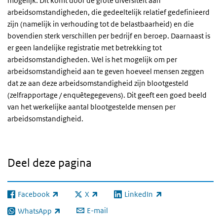
mogelijk. Dit komt door de grote diversiteit aan
arbeidsomstandigheden, die gedeeltelijk relatief gedefinieerd
zijn (namelijk in verhouding tot de belastbaarheid) en die
bovendien sterk verschillen per bedrijf en beroep. Daarnaast is
er geen landelijke registratie met betrekking tot
arbeidsomstandigheden. Wel is het mogelijk om per
arbeidsomstandigheid aan te geven hoeveel mensen zeggen
dat ze aan deze arbeidsomstandigheid zijn blootgesteld
(zelfrapportage / enquêtegegevens). Dit geeft een goed beeld
van het werkelijke aantal blootgestelde mensen per
arbeidsomstandigheid.
Deel deze pagina
Facebook
X
LinkedIn
(externe link)
(externe link)
(externe link)
E-mail
WhatsApp
(externe link)