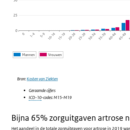
50
25
0
45-49
40-44
35-39
30-34
25-29
20-24
15-19
10-14
5-9
1-4
0
5
Mannen
Vrouwen
Einde van interactieve grafiek.
Bron:
Kosten van Ziekten
Geraamde cijfers
ICD-10
-codes: M15-M19
Bijna 65% zorguitgaven artrose 
Het aandeel in de totale zorguitgaven voor artrose in 2019 