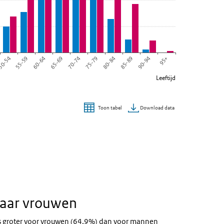
95+
90-94
85-89
80-84
75-79
70-74
65-69
60-64
55-59
0-54
Leeftijd
Download data
Toon tabel
naar vrouwen
was groter voor vrouwen (64,9%) dan voor mannen