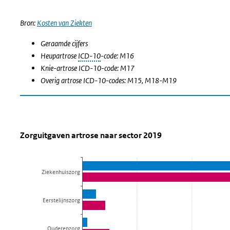
Bron:
Kosten van Ziekten
Geraamde cijfers
Heupartrose
ICD-10
-code: M16
Knie-artrose ICD-10-code: M17
Overig artrose ICD-10-codes: M15, M18-M19
Zorguitgaven artrose naar sector 201
Zorguitgaven artrose naar sector
Sla de grafiek 'Zorguitgaven artrose naar sector 2019' over en 
Zorguitgaven artrose naar sector 2019
Staaf grafiek met 2 reeksen.
Bekijk als data tabel.
Ziekenhuiszorg
De grafiek heeft 1 X-as die categories weergeeft.
De grafiek heeft 1 Y-as die Zorguitgaven (miljoen euro) weerge
Eerstelijnszorg
Ouderenzorg