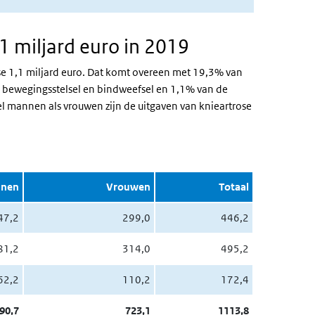
1 miljard euro in 2019
e 1,1 miljard euro. Dat komt overeen met 19,3% van
t bewegingsstelsel en bindweefsel en 1,1% van de
el mannen als vrouwen zijn de uitgaven van knieartrose
nen
Vrouwen
Totaal
47,2
299,0
446,2
81,2
314,0
495,2
62,2
110,2
172,4
90,7
723,1
1113,8