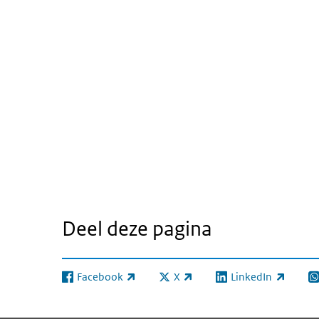
Deel deze pagina
Facebook
X
LinkedIn
(externe link)
(externe link)
(externe link)
(e