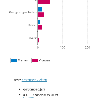
Overige zorgaanbieders
Beheer
Overig
0
100
200
Mannen
Vrouwen
Einde van interactieve grafiek.
Bron:
Kosten van Ziekten
Geraamde cijfers
ICD-10
-codes: M15-M19