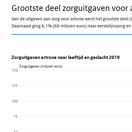
Grootste deel zorguitgaven voor 
Van de uitgaven aan zorg voor artrose werd het grootste deel 
Daarnaast ging 6,1% (68 miljoen euro) naar eerstelijnszorg e
Zorguitgaven artrose naar leeftijd en 
Zorguitgaven artrose naar leeftij
Sla de grafiek 'Zorguitgaven artrose naar leeftijd en geslacht 
Zorguitgaven artrose naar leeftijd en geslacht 2019
Zorguitgaven (miljoen euro)
Staaf grafiek met 2 reeksen.
150
Bekijk als data tabel.
De grafiek heeft 1 X-as die Leeftijd weergeeft.
125
De grafiek heeft 1 Y-as die Zorguitgaven (miljoen euro) weerge
100
75