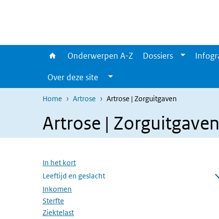
Overslaan en naar de inhoud gaan
Direct naar de hoofdnavigatie
Onderwerpen A-Z
Dossiers
Infogr
Over deze site
Home
Artrose
Artrose | Zorguitgaven
Artrose | Zorguitgave
Overslaan menu
In het kort
Leeftijd en geslacht
Submenu openen
Inkomen
Sterfte
Ziektelast