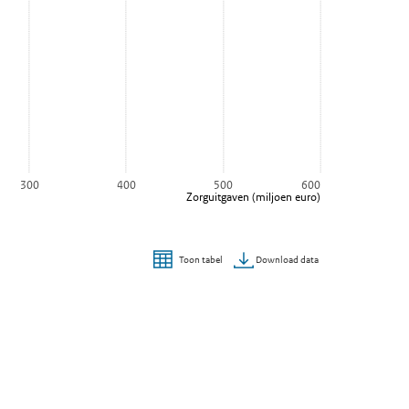
300
400
500
600
Zorguitgaven (miljoen euro)
Download data
Toon tabel