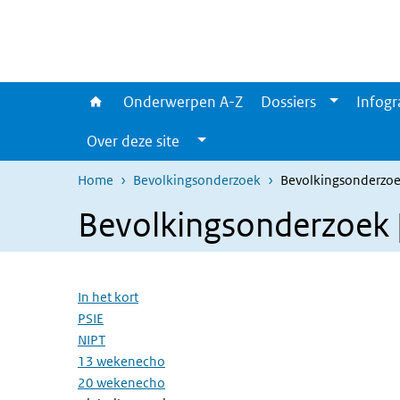
Overslaan en naar de inhoud gaan
Direct naar de hoofdnavigatie
Onderwerpen A-Z
Dossiers
Infogr
Over deze site
Home
Bevolkingsonderzoek
Bevolkingsonderzoek
Bevolkingsonderzoek |
Overslaan menu
In het kort
PSIE
NIPT
13 wekenecho
20 wekenecho