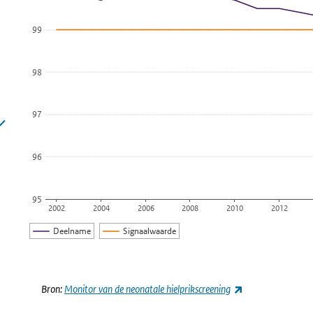
De grafiek heeft 1 X-as die categories weergeeft.
99
De grafiek heeft 1 Y-as die Percentage weergeeft.
98
97
96
95
2002
2004
2006
2008
2010
2012
Deelname
Signaalwaarde
Einde van interactieve grafiek.
(externe link)
Bron:
Monitor van de neonatale hielprikscreening