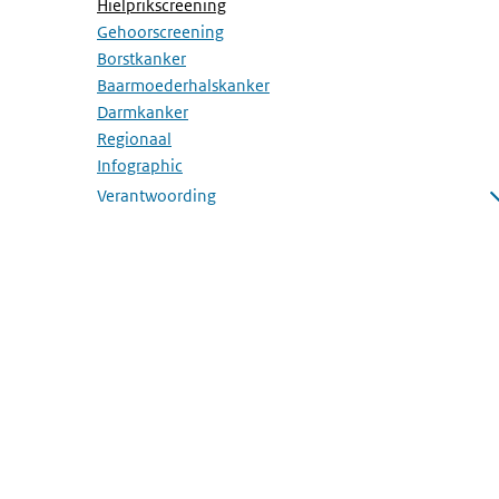
(Actieve pagina)
Hielprikscreening
Gehoorscreening
Borstkanker
Baarmoederhalskanker
Darmkanker
Regionaal
Infographic
Verantwoording
Submenu openen