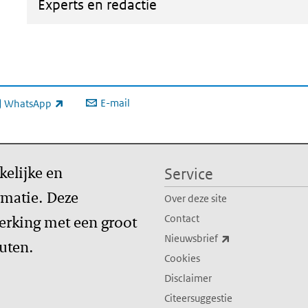
Experts en redactie
E-mail
WhatsApp
xterne link)
kelijke en
Service
matie. Deze
Over deze site
erking met een groot
Contact
(externe link)
Nieuwsbrief
tuten.
Cookies
Disclaimer
Citeersuggestie