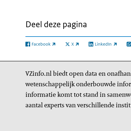
Deel deze pagina
Facebook
X
LinkedIn
(externe link)
(externe link)
(externe link)
(e
VZinfo.nl biedt open data en onafhan
wetenschappelijk onderbouwde infor
informatie komt tot stand in samenw
aantal experts van verschillende insti