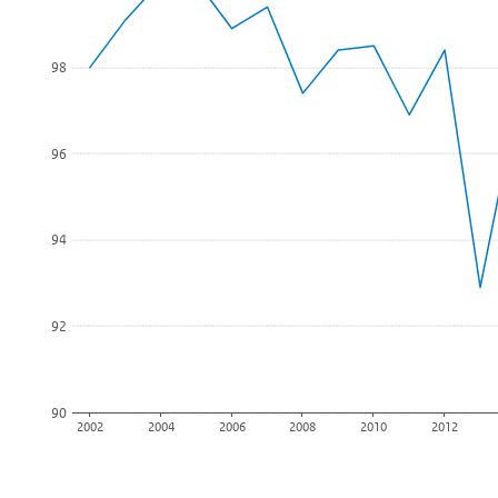
De grafiek heeft 1 X-as die categories weergeeft.
De grafiek heeft 1 Y-as die Percentage weergeeft.
98
96
94
92
90
2002
2004
2006
2008
2010
2012
Einde van interactieve grafiek.