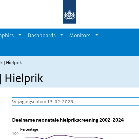
aphics
Dashboards
Monitors
 | Hielprik
 Hielprik
Wijzigingsdatum 13-02-2026
Deelname neonatale hielprikscreeni
Deelname neonatale hielprikscr
Sla de grafiek 'Deelname neonatale hielprikscreening 2002-20
Deelname neonatale hielprikscreening 2002-2024
Percentage
Lijn grafiek met 2 lijnen.
100
Bekijk als data tabel.