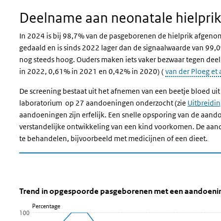
Deelname aan neonatale hielprik
In 2024 is bij 98,7% van de pasgeborenen de hielprik afgeno
gedaald en is sinds 2022 lager dan de signaalwaarde van 99
nog steeds hoog. Ouders maken iets vaker bezwaar tegen dee
in 2022, 0,61% in 2021 en 0,42% in 2020) (
van der Ploeg et 
De screening bestaat uit het afnemen van een beetje bloed uit
laboratorium op 27 aandoeningen onderzocht (zie
Uitbreidin
aandoeningen zijn erfelijk. Een snelle opsporing van de aand
verstandelijke ontwikkeling van een kind voorkomen. De aando
te behandelen, bijvoorbeeld met medicijnen of een dieet.
Trend in opgespoorde pasgeborenen m
Trend in opgespoorde aandoening
Sla de grafiek 'Trend in opgespoorde pasgeborenen met een a
Trend in opgespoorde pasgeborenen met een aandoening
Percentage
Lijn grafiek met 23 data punten.
100
Bekijk als data tabel.