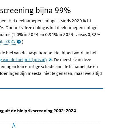
screening bijna 99%
men. Het deelnamepercentage is sinds 2020 licht
,0%. Ondanks deze daling is het deelnamepercentage
lname (1,0% in 2024 en 0,94% in 2023, versus 0,82%
al., 2025
).
 de hiel van de pasgeborene. Het bloed wordt in het
(externe link)
g van de hielprik | pns.nl)
. De meeste van deze
oeningen kan ernstige schade aan de lichamelijke en
eningen zijn meestal niet te genezen, maar wel altijd
et een aandoening uit de hielprikscreen
en hielprikscreening 2024
andoening uit de hielprikscreening 2002-2024' over en ga naar de 
 uit de hielprikscreening 2002-2024