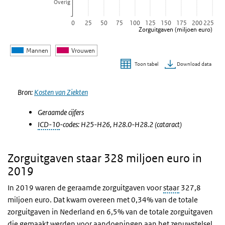
Overig
0
25
50
75
100
125
150
175
200
225
Zorguitgaven (miljoen euro)
Mannen
Vrouwen
Download data
Toon tabel
Einde van interactieve grafiek.
Bron:
Kosten van Ziekten
Geraamde cijfers
ICD-10
-codes: H25-H26, H28.0-H28.2 (cataract)
Zorguitgaven staar 328 miljoen euro in
2019
In 2019 waren de geraamde zorguitgaven voor
staar
327,8
miljoen euro. Dat kwam overeen met 0,34% van de totale
zorguitgaven in Nederland en 6,5% van de totale zorguitgaven
die gemaakt werden voor aandoeningen aan het zenuwstelsel