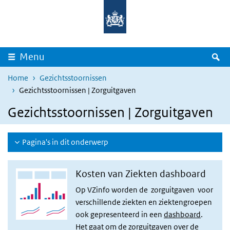
Overslaan en naar de inhoud gaan
Direct naar de hoofdnavigatie
Z
Menu
Home
Gezichtsstoornissen
Gezichtsstoornissen | Zorguitgaven
Gezichtsstoornissen | Zorguitgaven
Pagina's in dit onderwerp
Kosten van Ziekten dashboard
Op VZinfo worden de zorguitgaven voor
verschillende ziekten en ziektengroepen
ook gepresenteerd in een
dashboard
.
Het gaat om de zorguitgaven over de