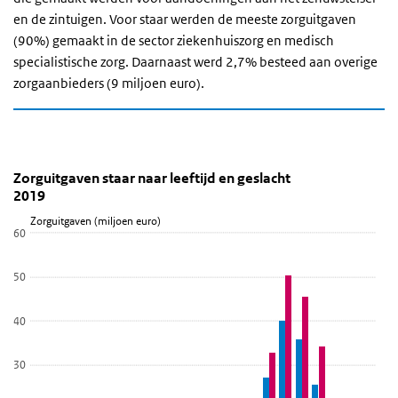
en de zintuigen. Voor staar werden de meeste zorguitgaven
(90%) gemaakt in de sector ziekenhuiszorg en medisch
specialistische zorg. Daarnaast werd 2,7% besteed aan overige
zorgaanbieders (9 miljoen euro).
Zorguitgaven staar naar leeftijd en geslacht 2019
Zorguitgaven staar naar leeftijd en geslacht
Sla de grafiek 'Zorguitgaven staar naar leeftijd en geslacht 2019' 
Zorguitgaven staar naar leeftijd en geslacht
2019
Staaf grafiek met 2 reeksen.
Zorguitgaven (miljoen euro)
Bekijk als data tabel.
60
De grafiek heeft 1 X-as die Leeftijd weergeeft.
De grafiek heeft 1 Y-as die Zorguitgaven (miljoen euro) weergeeft.
50
40
30