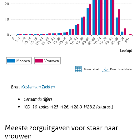
20
10
0
45-49
55-59
65-69
75-79
85-89
95+
1-4
10-14
20-24
30-34
40-44
50-54
60-64
70-74
80-84
90-94
0
5-9
15-19
25-29
35-39
Leeftijd
Mannen
Vrouwen
Download data
Toon tabel
Einde van interactieve grafiek.
Bron:
Kosten van Ziekten
Geraamde cijfers
ICD-10
-codes: H25-H26, H28.0-H28.2 (cataract)
Meeste zorguitgaven voor staar naar
vrouwen