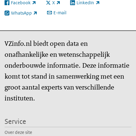
Facebook
X
LinkedIn
(externe link)
(externe link)
(externe link)
E-mail
WhatsApp
(externe link)
VZinfo.nl biedt open data en
onafhankelijke en wetenschappelijk
onderbouwde informatie. Deze informatie
komt tot stand in samenwerking met een
groot aantal experts van verschillende
instituten.
Service
Over deze site