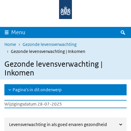
Overslaan en naar de inhoud gaan
Direct naar de hoofdnavigatie
Z
Menu
Home
Gezonde levensverwachting
Gezonde levensverwachting | Inkomen
Gezonde levensverwachting |
Inkomen
Pagina's in dit onderwerp
Wijzigingsdatum 28-07-2025
Levensverwachting in als goed ervaren gezondheid