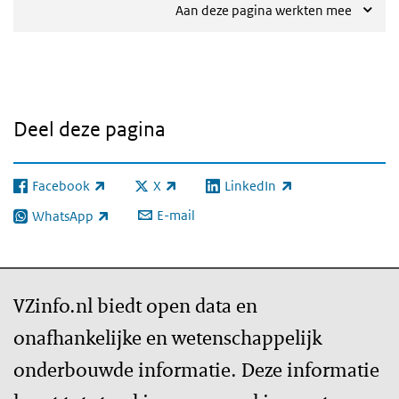
Aan deze pagina werkten mee
Deel deze pagina
Facebook
X
LinkedIn
(externe link)
(externe link)
(externe link)
E-mail
WhatsApp
(externe link)
VZinfo.nl biedt open data en
onafhankelijke en wetenschappelijk
onderbouwde informatie. Deze informatie