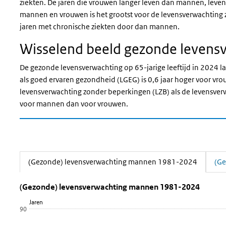
ziekten. De jaren die vrouwen langer leven dan mannen, leven 
mannen en vrouwen is het grootst voor de levensverwachting
jaren met chronische ziekten door dan mannen.
Wisselend beeld gezonde levensv
De gezonde
levensverwachting
op 65-jarige leeftijd in 2024 l
als goed ervaren gezondheid (LGEG) is 0,6 jaar hoger voor v
levensverwachting zonder beperkingen (
LZB
) als de levensver
voor mannen dan voor vrouwen.
(Gezonde) levensverwachting mannen 1981-2024
(Ge
(Actieve tab)
(Gezonde) levensverwachting manne
(Gezonde) levensverwachting m
Sla de grafiek '(Gezonde) levensverwachting mannen 1981-202
(Gezonde) levensverwachting mannen 1981-2024
Jaren
Lijn grafiek met 5 lijnen.
90
Bekijk als data tabel.