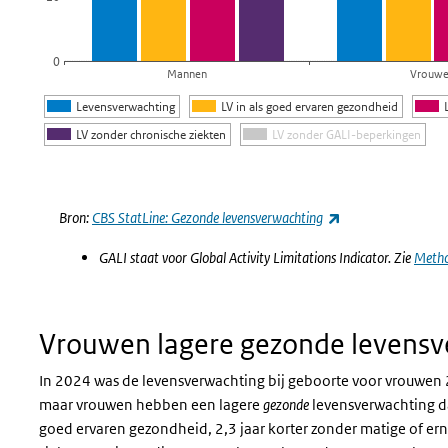
0
Mannen
Vrouw
Levensverwachting
LV in als goed ervaren gezondheid
LV zonder chronische ziekten
LV zonder GALI-beperkingen
Einde van interactieve grafiek.
(externe link)
Bron:
CBS StatLine: Gezonde levensverwachting
GALI staat voor Global Activity Limitations Indicator. Zie
Meth
Vrouwen lagere gezonde levens
In 2024 was de levensverwachting bij geboorte voor vrouwen 
maar vrouwen hebben een lagere
gezonde
levensverwachting d
goed ervaren gezondheid, 2,3 jaar korter zonder matige of ern