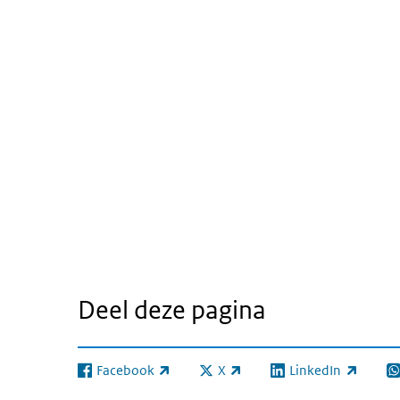
Deel deze pagina
Facebook
X
LinkedIn
(externe link)
(externe link)
(externe link)
(e