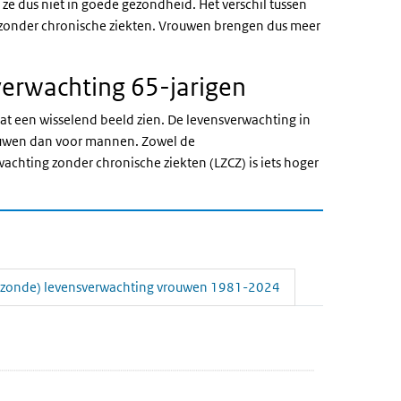
ze dus niet in goede gezondheid. Het verschil tussen
 zonder chronische ziekten. Vrouwen brengen dus meer
erwachting 65-jarigen
aat een wisselend beeld zien. De levensverwachting in
rouwen dan voor mannen. Zowel de
wachting zonder chronische ziekten (LZCZ) is iets hoger
zonde) levensverwachting vrouwen 1981-2024
n 1981-2024
annen 1981-2024
4' over en ga naar de datatabel