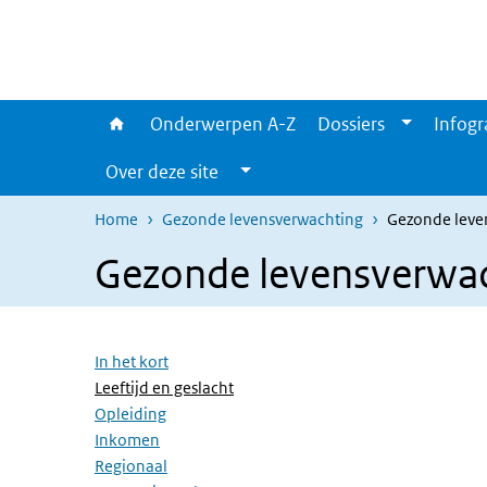
Overslaan en naar de inhoud gaan
Direct naar de hoofdnavigatie
Onderwerpen A-Z
Dossiers
Infogr
Over deze site
Home
Gezonde levensverwachting
Gezonde leven
Gezonde levensverwach
Overslaan menu
In het kort
(Actieve pagina)
Leeftijd en geslacht
Opleiding
Inkomen
Regionaal