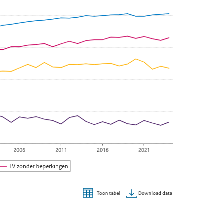
2006
2011
2016
2021
LV zonder beperkingen
Download data
Toon tabel