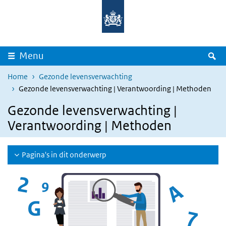
Overslaan en naar de inhoud gaan
Direct naar de hoofdnavigatie
Z
Menu
Home
Gezonde levensverwachting
Gezonde levensverwachting | Verantwoording | Methoden
Gezonde levensverwachting |
Verantwoording | Methoden
Pagina's in dit onderwerp