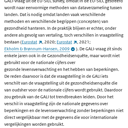
GALI-vraag uit de EU-SILC survey, omdat in de EU-SILC gestreefd
wordt naar eenvormige methoden van dataverzameling tussen
landen. Dat is nodig omdat landen vaak verschillende
methoden en verschillende begrippen (concepten) van
gezondheid hanteren. In de praktijk blijven er echter, onder
andere als gevolg van vertaling, toch verschillen in vraagstelling
(externe link)
(externe link)
bestaan (
Eurostat
, 2020;
Eurostat
, 2021;
Ekholm & Brønnum-Hansen, 2009
). De GALI-vraag zit sinds
enkele jaren ook in de Gezondheidsenquête, maar wordt niet
gebruikt voor de nationale cijfers over
gezonde levensverwachting en het hebben van beperkingen.
De reden daarvoor is dat de vraagstelling in de GALI iets
verschilt van de vraagstelling uit de gezondheidsenquête die
van oudsher voor de nationale cijfers wordt gebruikt. Daardoor
zou gebruik van de GALI tot trendbreuken leiden. Door het
verschil in vraagstelling zijn de nationale gegevens over
beperkingen en de levensverwachting zonder beperkingen niet
direct vergelijkbaar met de gegevens die voor internationale
vergelijkingen worden gebruikt.