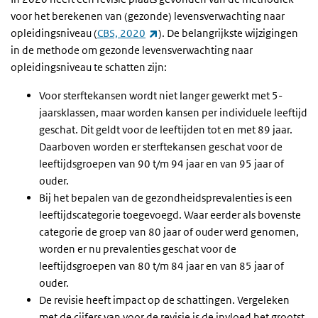
voor het berekenen van (gezonde) levensverwachting naar
(externe link)
opleidingsniveau (
CBS, 2020
). De belangrijkste wijzigingen
in de methode om gezonde levensverwachting naar
opleidingsniveau te schatten zijn:
Voor sterftekansen wordt niet langer gewerkt met 5-
jaarsklassen, maar worden kansen per individuele leeftijd
geschat. Dit geldt voor de leeftijden tot en met 89 jaar.
Daarboven worden er sterftekansen geschat voor de
leeftijdsgroepen van 90 t/m 94 jaar en van 95 jaar of
ouder.
Bij het bepalen van de gezondheidsprevalenties is een
leeftijdscategorie toegevoegd. Waar eerder als bovenste
categorie de groep van 80 jaar of ouder werd genomen,
worden er nu prevalenties geschat voor de
leeftijdsgroepen van 80 t/m 84 jaar en van 85 jaar of
ouder.
De revisie heeft impact op de schattingen. Vergeleken
met de cijfers van voor de revisie is de invloed het grootst