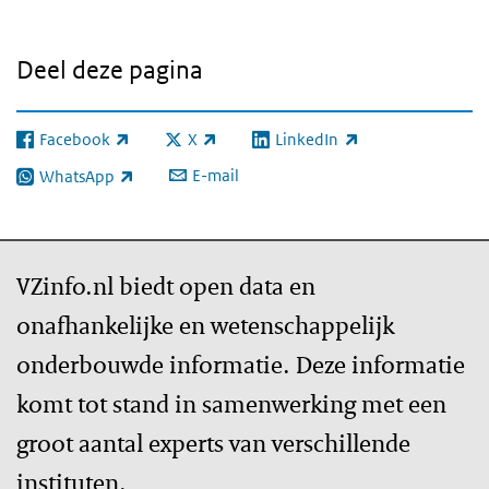
Deel deze pagina
Facebook
X
LinkedIn
(externe link)
(externe link)
(externe link)
E-mail
WhatsApp
(externe link)
VZinfo.nl biedt open data en
onafhankelijke en wetenschappelijk
onderbouwde informatie. Deze informatie
komt tot stand in samenwerking met een
groot aantal experts van verschillende
instituten.