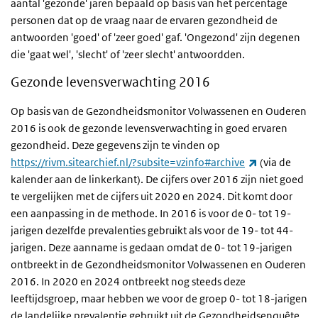
aantal 'gezonde' jaren bepaald op basis van het percentage
personen dat op de vraag naar de ervaren gezondheid de
antwoorden 'goed' of 'zeer goed' gaf. 'Ongezond' zijn degenen
die 'gaat wel', 'slecht' of 'zeer slecht' antwoordden.
Gezonde levensverwachting 2016
Op basis van de Gezondheidsmonitor Volwassenen en Ouderen
2016 is ook de gezonde levensverwachting in goed ervaren
gezondheid. Deze gegevens zijn te vinden op
(externe link
https://rivm.sitearchief.nl/?subsite=vzinfo#archive
(via de
kalender aan de linkerkant). De cijfers over 2016 zijn niet goed
te vergelijken met de cijfers uit 2020 en 2024. Dit komt door
een aanpassing in de methode. In 2016 is voor de 0- tot 19-
jarigen dezelfde prevalenties gebruikt als voor de 19- tot 44-
jarigen. Deze aanname is gedaan omdat de 0- tot 19-jarigen
ontbreekt in de
Gezondheidsmonitor Volwassenen en Ouderen
2016. In 2020 en 2024 ontbreekt nog steeds deze
leeftijdsgroep, maar hebben we voor de groep 0- tot 18-jarigen
de landelijke prevalentie gebruikt uit de
Gezondheidsenquête