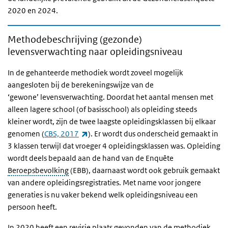
2020 en 2024.
Methodebeschrijving (gezonde)
levensverwachting naar opleidingsniveau
In de gehanteerde methodiek wordt zoveel mogelijk
aangesloten bij de berekeningswijze van de
‘gewone’ levensverwachting. Doordat het aantal mensen met
alleen lagere school (of basisschool) als opleiding steeds
kleiner wordt, zijn de twee laagste opleidingsklassen bij elkaar
(externe link)
genomen (
CBS, 2017
). Er wordt dus onderscheid gemaakt in
3 klassen terwijl dat vroeger 4 opleidingsklassen was. Opleiding
wordt deels bepaald aan de hand van de Enquête
Beroepsbevolking
(EBB), daarnaast wordt ook gebruik gemaakt
van andere opleidingsregistraties. Met name voor jongere
generaties is nu vaker bekend welk opleidingsniveau een
persoon heeft.
In 2020 heeft een revisie plaats gevonden van de methodiek