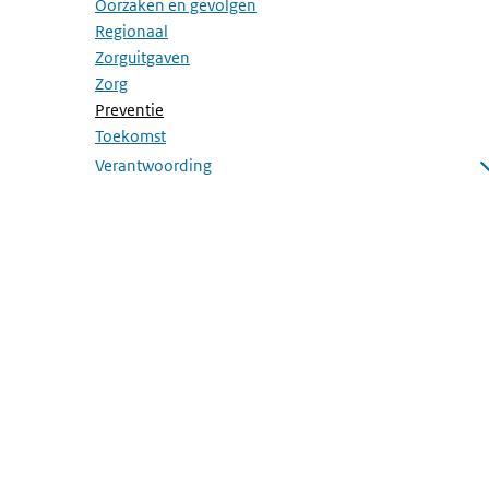
Oorzaken en gevolgen
Regionaal
Zorguitgaven
Zorg
(Actieve pagina)
Preventie
Toekomst
Verantwoording
Submenu openen