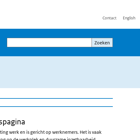
Contact
English
Zoeken
Zoeken
jspagina
tting werk en is gericht op werknemers. Het is vaak
ing op de werkplek en duurzame inzetbaarheid.