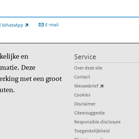
E-mail
WhatsApp
xterne link)
kelijke en
Service
matie. Deze
Over deze site
erking met een groot
Contact
(externe link)
Nieuwsbrief
tuten.
Cookies
Disclaimer
Citeersuggestie
Responsible disclosure
Toegankelijkheid