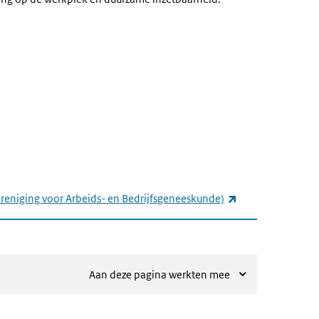
(externe link)
ereniging voor Arbeids- en Bedrijfsgeneeskunde)
Aan deze pagina werkten mee