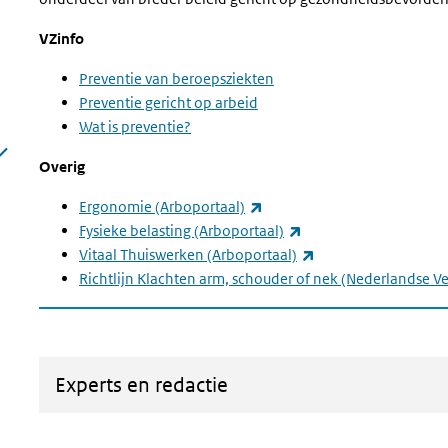
VZinfo
Preventie van beroepsziekten
Preventie gericht op arbeid
Wat is preventie?
Overig
(externe link)
Ergonomie (Arboportaal)
(externe link)
Fysieke belasting (Arboportaal)
(externe link)
Vitaal Thuiswerken (Arboportaal)
Richtlijn Klachten arm, schouder of nek (Nederlandse V
Experts en redactie