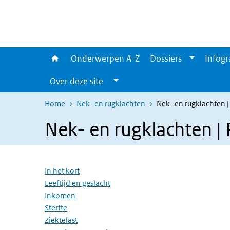
Overslaan en naar de inhoud gaan
Direct naar de hoofdnavigatie
Onderwerpen A-Z
Dossiers
Infogr
Over deze site
Home
Nek- en rugklachten
Nek- en rugklachten |
Nek- en rugklachten | 
Overslaan menu
In het kort
Leeftijd en geslacht
Inkomen
Sterfte
Ziektelast