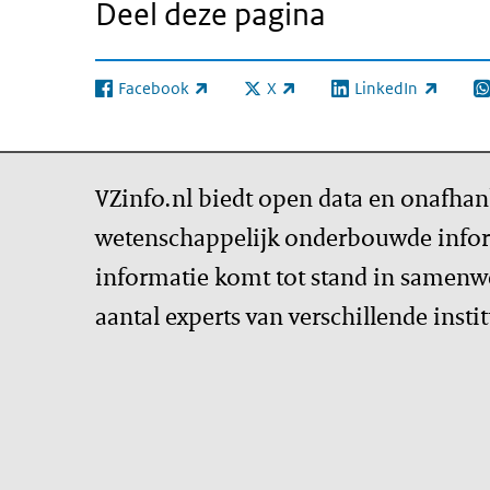
Deel deze pagina
Facebook
X
LinkedIn
(externe link)
(externe link)
(externe link)
(e
VZinfo.nl biedt open data en onafhan
wetenschappelijk onderbouwde infor
informatie komt tot stand in samenw
aantal experts van verschillende insti