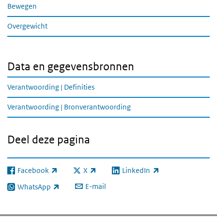
Bewegen
Overgewicht
Data en gegevensbronnen
Verantwoording | Definities
Verantwoording | Bronverantwoording
Deel deze pagina
Facebook
X
LinkedIn
(externe link)
(externe link)
(externe link)
E-mail
WhatsApp
(externe link)