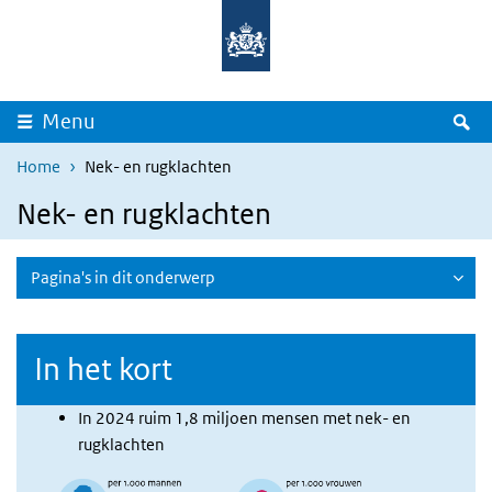
Overslaan en naar de inhoud gaan
Direct naar de hoofdnavigatie
Z
Menu
Home
Nek- en rugklachten
Nek- en rugklachten
Pagina's in dit onderwerp
In het kort
In 2024 ruim 1,8 miljoen mensen met nek- en
rugklachten