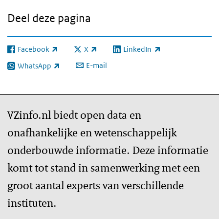
Deel deze pagina
Facebook
X
LinkedIn
(externe link)
(externe link)
(externe link)
E-mail
WhatsApp
(externe link)
VZinfo.nl biedt open data en
onafhankelijke en wetenschappelijk
onderbouwde informatie. Deze informatie
komt tot stand in samenwerking met een
groot aantal experts van verschillende
instituten.