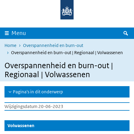
Overslaan en naar de inhoud gaan
Direct naar de hoofdnavigatie
Z
Menu
Home
Overspannenheid en burn-out
Overspannenheid en burn-out | Regionaal | Volwassenen
Overspannenheid en burn-out |
Regionaal | Volwassenen
Pagina's in dit onderwerp
Wijzigingsdatum 20-06-2023
(Actieve knop)
Volwassenen