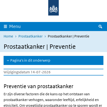
Overslaan en naar de inhoud gaan
Direct naar de hoofdnavigatie
Z
Menu
Home
Prostaatkanker
Prostaatkanker | Preventie
Prostaatkanker | Preventie
Pagina's in dit onderwerp
Wijzigingsdatum 14-07-2026
Preventie van prostaatkanker
Er zijn diverse factoren die de kans op het ontstaan van
prostaatkanker verhogen, waaronder leeftijd, erfelijkheid en
etniciteit. Om vroegtijdig prostaatkanker op te sporen wordt er