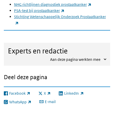
(externe link)
NHG richtlijnen diagnostiek prostaatkanker
(externe link)
PSA-test bij prostaatkanker
Stichting Wetenschappelijk Onderzoek Prostaatkanker
(externe link)
Experts en redactie
Aan deze pagina werkten mee
Deel deze pagina
Facebook
X
LinkedIn
(externe link)
(externe link)
(externe link)
E-mail
WhatsApp
(externe link)