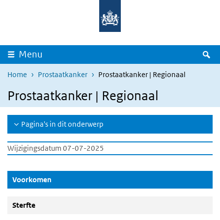
Overslaan en naar de inhoud gaan
Direct naar de hoofdnavigatie
Z
Menu
Home
Prostaatkanker
Prostaatkanker | Regionaal
Prostaatkanker | Regionaal
Pagina's in dit onderwerp
Wijzigingsdatum 07-07-2025
(Actieve knop)
Voorkomen
Sterfte