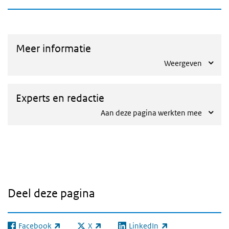
Meer informatie
Weergeven
Experts en redactie
Aan deze pagina werkten mee
Deel deze pagina
Facebook
X
LinkedIn
(externe link)
(externe link)
(externe link)