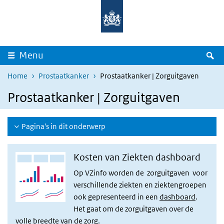
Overslaan en naar de inhoud gaan
Direct naar de hoofdnavigatie
Z
Menu
Home
Prostaatkanker
Prostaatkanker | Zorguitgaven
Prostaatkanker | Zorguitgaven
Pagina's in dit onderwerp
Kosten van Ziekten dashboard
Op VZinfo worden de zorguitgaven voor
verschillende ziekten en ziektengroepen
ook gepresenteerd in een
dashboard
.
Het gaat om de zorguitgaven over de
volle breedte van de zorg.