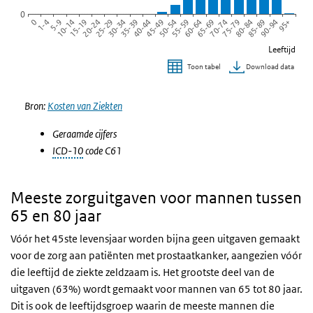
0
45-49
20-24
0
75-79
50-54
25-29
1-4
80-84
55-59
30-34
5-9
85-89
60-64
35-39
10-14
90-94
65-69
40-44
15-19
95+
70-74
Leeftijd
Download data
Toon tabel
Einde van interactieve grafiek.
Bron:
Kosten van Ziekten
Geraamde cijfers
ICD-10
code C61
Meeste zorguitgaven voor mannen tussen
65 en 80 jaar
Vóór het 45ste levensjaar worden bijna geen uitgaven gemaakt
voor de zorg aan patiënten met prostaatkanker, aangezien vóór
die leeftijd de ziekte zeldzaam is. Het grootste deel van de
uitgaven (63%) wordt gemaakt voor mannen van 65 tot 80 jaar.
Dit is ook de leeftijdsgroep waarin de meeste mannen die