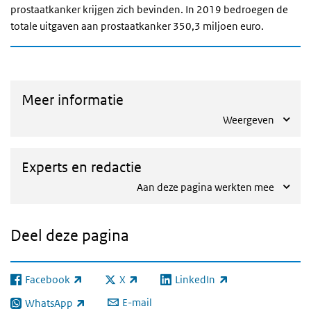
prostaatkanker krijgen zich bevinden. In 2019 bedroegen de
totale uitgaven aan prostaatkanker 350,3 miljoen euro.
Meer informatie
Weergeven
Experts en redactie
Aan deze pagina werkten mee
Deel deze pagina
Facebook
X
LinkedIn
(externe link)
(externe link)
(externe link)
E-mail
WhatsApp
(externe link)