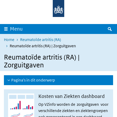
Overslaan en naar de inhoud gaan
Direct naar de hoofdnavigatie
Z
Menu
Home
Reumatoïde artritis (RA)
Reumatoïde artritis (RA) | Zorguitgaven
Reumatoïde artritis (RA) |
Zorguitgaven
Pagina's in dit onderwerp
Kosten van Ziekten dashboard
Op VZinfo worden de zorguitgaven voor
verschillende ziekten en ziektengroepen
ook gepresenteerd in een
dashboard
.