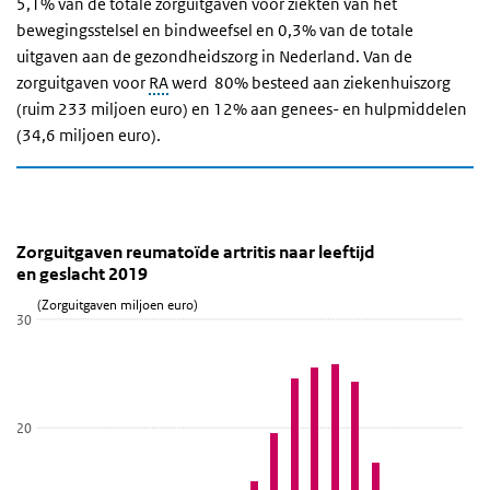
5,1% van de totale zorguitgaven voor ziekten van het
bewegingsstelsel en bindweefsel en 0,3% van de totale
uitgaven aan de gezondheidszorg in Nederland. Van de
zorguitgaven voor
RA
werd 80% besteed aan ziekenhuiszorg
(ruim 233 miljoen euro) en 12% aan genees- en hulpmiddelen
(34,6 miljoen euro).
Zorguitgaven reumatoïde artritis naar leeftijd en g
Zorguitgaven reumatoïde artritis naar leefti
Sla de grafiek 'Zorguitgaven reumatoïde artritis naar leeftijd en g
Zorguitgaven reumatoïde artritis naar leeftijd
en geslacht 2019
Staaf grafiek met 2 reeksen.
(Zorguitgaven miljoen euro)
Bekijk als data tabel.
30
De grafiek heeft 1 X-as die Leeftijd weergeeft.
De grafiek heeft 1 Y-as die (Zorguitgaven miljoen euro) weergeeft.
20