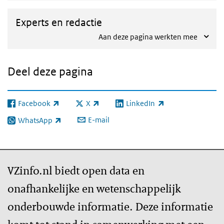
Experts en redactie
Aan deze pagina werkten mee
Deel deze pagina
Facebook
X
LinkedIn
(externe link)
(externe link)
(externe link)
E-mail
WhatsApp
(externe link)
VZinfo.nl biedt open data en
onafhankelijke en wetenschappelijk
onderbouwde informatie. Deze informatie