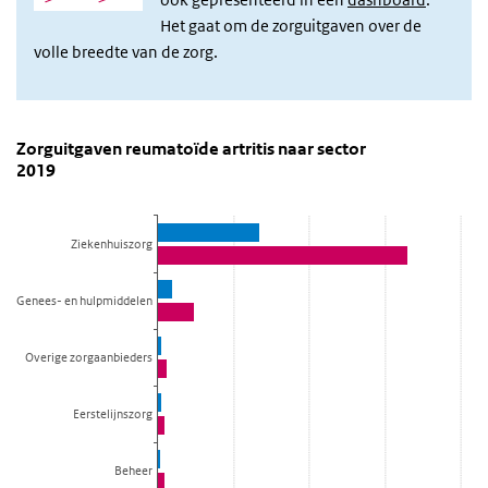
Het gaat om de zorguitgaven over de
volle breedte van de zorg.
Zorguitgaven reumatoïde artritis naar sector 2019
Zorguitgaven reumatoïde artritis naar secto
Sla de grafiek 'Zorguitgaven reumatoïde artritis naar sector 2019'
Zorguitgaven reumatoïde artritis naar sector
2019
Staaf grafiek met 2 reeksen.
Bekijk als data tabel.
De grafiek heeft 1 X-as die categories weergeeft.
Ziekenhuiszorg
De grafiek heeft 1 Y-as die Zorguitgaven (miljoen euro) weergeeft.
Genees- en hulpmiddelen
Overige zorgaanbieders
Eerstelijnszorg
Beheer