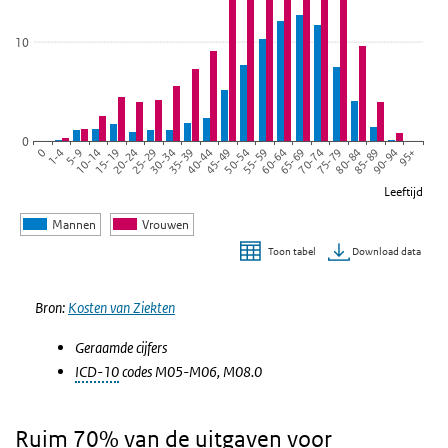
10
0
45-49
55-59
65-69
75-79
85-89
95+
1-4
10-14
20-24
30-34
40-44
50-54
60-64
70-74
80-84
90-94
0
5-9
15-19
25-29
35-39
Leeftijd
Mannen
Vrouwen
Download data
Toon tabel
Einde van interactieve grafiek.
Bron:
Kosten van Ziekten
Geraamde cijfers
ICD-10
codes M05-M06, M08.0
Ruim 70% van de uitgaven voor