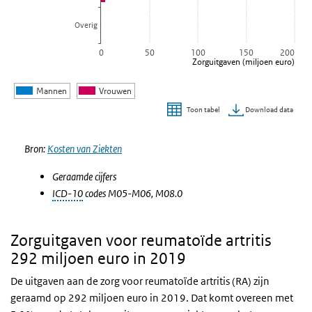
Overig
0
50
100
150
200
Zorguitgaven (miljoen euro)
Mannen
Vrouwen
Download data
Toon tabel
Einde van interactieve grafiek.
Bron:
Kosten van Ziekten
Geraamde cijfers
ICD-10
codes M05-M06, M08.0
Zorguitgaven voor reumatoïde artritis
292 miljoen euro in 2019
De uitgaven aan de zorg voor reumatoïde artritis (RA) zijn
geraamd op 292 miljoen euro in 2019. Dat komt overeen met