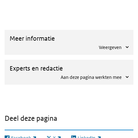
dashboard
Meer informatie
Weergeven
Experts en redactie
Aan deze pagina werkten mee
Deel deze pagina
Facebook
X
LinkedIn