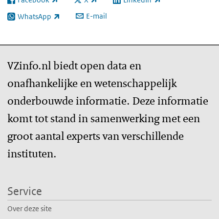
(externe link)
(externe link)
(externe link)
E-mail
WhatsApp
(externe link)
VZinfo.nl biedt open data en
onafhankelijke en wetenschappelijk
onderbouwde informatie. Deze informatie
komt tot stand in samenwerking met een
groot aantal experts van verschillende
instituten.
Service
Over deze site