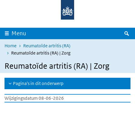
Overslaan en naar de inhoud gaan
Direct naar de hoofdnavigatie
Z
Menu
Home
Reumatoïde artritis (RA)
Reumatoïde artritis (RA) | Zorg
Reumatoïde artritis (RA) | Zorg
Pagina's in dit onderwerp
Wijzigingsdatum 08-06-2026
LBZ dashboard
Overslaan
iframe:
LBZ