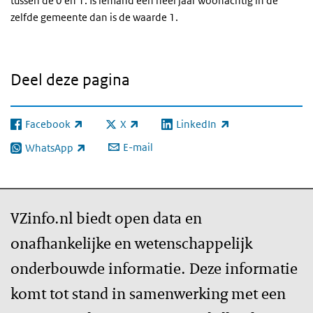
tussen de 0 en 1. Is iemand een heel jaar woonachtig in de
zelfde gemeente dan is de waarde 1.
Deel deze pagina
Facebook
X
LinkedIn
(externe link)
(externe link)
(externe link)
E-mail
WhatsApp
(externe link)
VZinfo.nl biedt open data en
onafhankelijke en wetenschappelijk
onderbouwde informatie. Deze informatie
komt tot stand in samenwerking met een