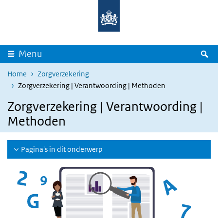
Overslaan en naar de inhoud gaan
Direct naar de hoofdnavigatie
Z
Menu
Home
Zorgverzekering
Zorgverzekering | Verantwoording | Methoden
Zorgverzekering | Verantwoording |
Methoden
Pagina's in dit onderwerp