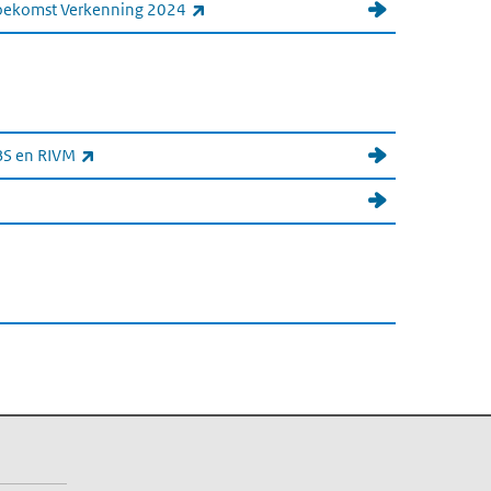
(externe link)
Toekomst Verkenning 2024
(externe link)
BS en RIVM