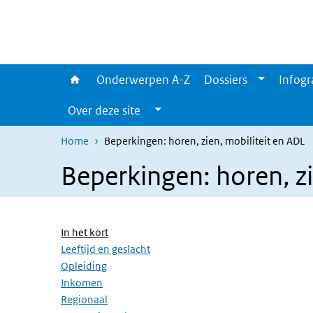
Overslaan en naar de inhoud gaan
Direct naar de hoofdnavigatie
Onderwerpen A-Z
Dossiers
Infogr
Over deze site
Home
Beperkingen: horen, zien, mobiliteit en ADL
Beperkingen: horen, zi
Overslaan menu
(Actieve pagina)
In het kort
Leeftijd en geslacht
Opleiding
Inkomen
Regionaal