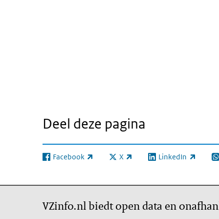
Deel deze pagina
Facebook
X
LinkedIn
(externe link)
(externe link)
(externe link)
(e
VZinfo.nl biedt open data en onafhan