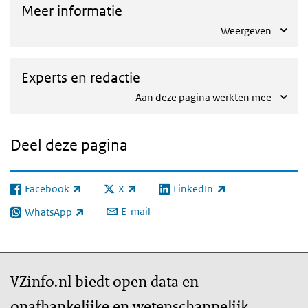
Meer informatie
Weergeven
Experts en redactie
Aan deze pagina werkten mee
Deel deze pagina
Facebook
X
LinkedIn
(externe link)
(externe link)
(externe link)
E-mail
WhatsApp
(externe link)
VZinfo.nl biedt open data en
onafhankelijke en wetenschappelijk