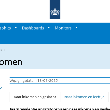
aphics
Dashboards
Monitors
men
nkomen
Wijzigingsdatum 18-02-2025
Naar inkomen en geslacht
Naar inkomen en leeftijd
(Actieve tab)
Jaarprevalentie angststoornissen naa
Naar inkomen en geslacht
Sla de grafiek 'Jaarprevalentie angststoornissen naar inkomen
Jaarprevalentie angststoornissen naar inkomen en gesla