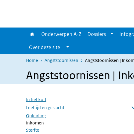
Overslaan en naar de inhoud gaan
Direct naar de hoofdnavigatie
Onderwerpen A-Z
Dossiers
Infogr
Over deze site
Home
Angststoornissen
Angststoornissen | Inko
Angststoornissen | I
Overslaan menu
In het kort
Leeftijd en geslacht
Submenu openen
Opleiding
(Actieve pagina)
Inkomen
Sterfte