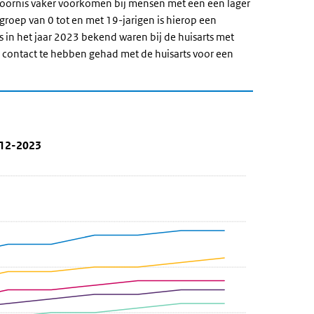
ststoornis vaker voorkomen bij mensen met een een lager
roep van 0 tot en met 19-jarigen is hierop een
s in het jaar 2023 bekend waren bij de huisarts met
 contact te hebben gehad met de huisarts voor een
sen naar inkomen 2012-2023
rnissen naar inkomen
inkomen 2012-2023' over en ga naar de datatabel
012-2023