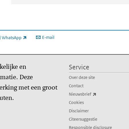
E-mail
WhatsApp
xterne link)
kelijke en
Service
matie. Deze
Over deze site
erking met een groot
Contact
(externe link)
Nieuwsbrief
tuten.
Cookies
Disclaimer
Citeersuggestie
Responsible disclosure