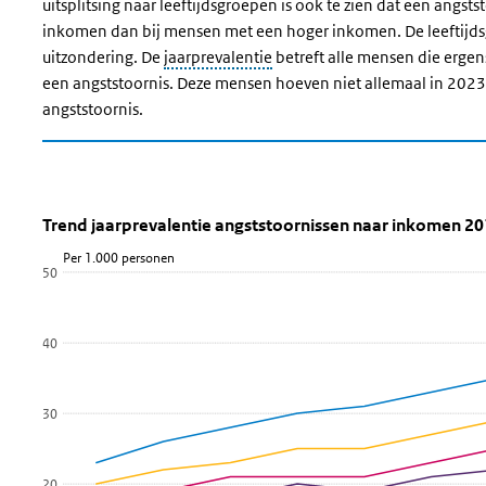
uitsplitsing naar leeftijdsgroepen is ook te zien dat een ang
inkomen dan bij mensen met een hoger inkomen. De leeftijdsg
uitzondering. De
jaarprevalentie
betreft alle mensen die ergen
een angststoornis. Deze mensen hoeven niet allemaal in 2023
angststoornis.
Trend jaarprevalentie angststoornis
Trend jaarprevalentie angststoo
Sla de grafiek 'Trend jaarprevalentie angststoornissen naar 
Trend jaarprevalentie angststoornissen naar inkomen 2
Per 1.000 personen
Lijn grafiek met 5 lijnen.
50
Bekijk als data tabel.
De grafiek heeft 1 X-as die categories weergeeft.
40
De grafiek heeft 1 Y-as die Per 1.000 personen weergeeft.
30
20