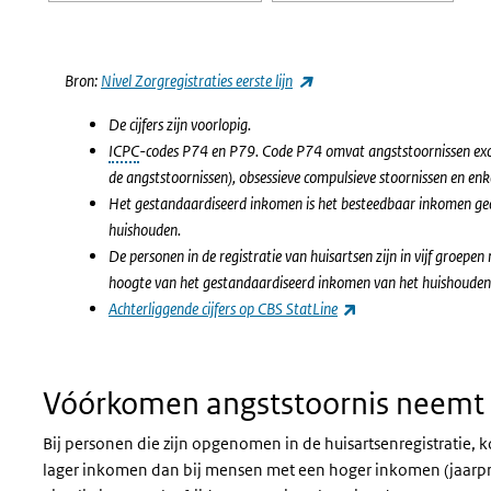
Einde van interactieve grafiek.
(externe link)
Bron:
Nivel Zorgregistraties eerste lijn
De cijfers zijn voorlopig.
ICPC
-codes P74 en P79. Code P74 omvat angststoornissen exclu
de angststoornissen), obsessieve compulsieve stoornissen en e
Het gestandaardiseerd inkomen is het besteedbaar inkomen gecor
huishouden.
De personen in de registratie van huisartsen zijn in vijf groepen
hoogte van het gestandaardiseerd inkomen van het huishouden 
(externe link)
Achterliggende cijfers op CBS StatLine
Vóórkomen angststoornis neemt 
Bij personen die zijn opgenomen in de huisartsenregistratie,
lager inkomen dan bij mensen met een hoger inkomen (jaarpre