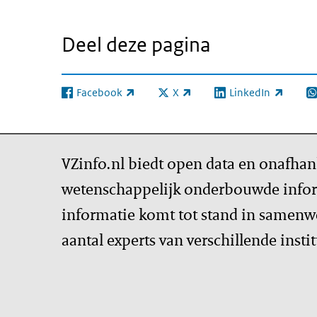
Deel deze pagina
Facebook
X
LinkedIn
(externe link)
(externe link)
(externe link)
(e
VZinfo.nl biedt open data en onafhan
wetenschappelijk onderbouwde infor
informatie komt tot stand in samenw
aantal experts van verschillende insti