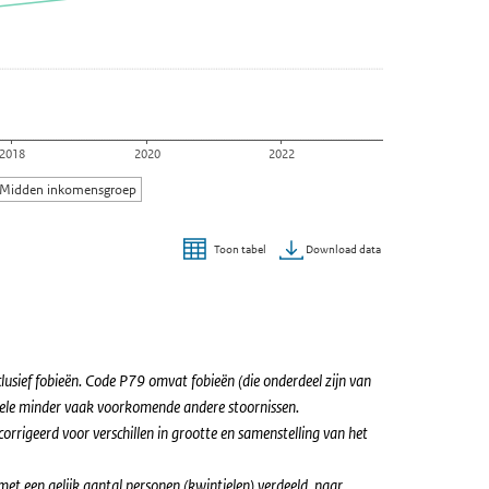
2018
2020
2022
Midden inkomensgroep
Download data
Toon tabel
sief fobieën. Code P79 omvat fobieën (die onderdeel zijn van
nkele minder vaak voorkomende andere stoornissen.
rigeerd voor verschillen in grootte en samenstelling van het
 met een gelijk aantal personen (kwintielen) verdeeld, naar