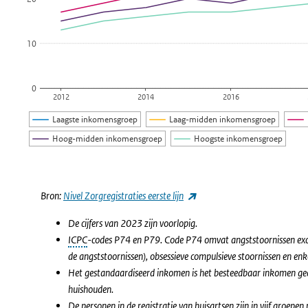
10
0
2012
2014
2016
Laagste inkomensgroep
Laag-midden inkomensgroep
Hoog-midden inkomensgroep
Hoogste inkomensgroep
Einde van interactieve grafiek.
(externe link)
Bron:
Nivel Zorgregistraties eerste lijn
De cijfers van 2023 zijn voorlopig.
ICPC
-codes P74 en P79. Code P74 omvat angststoornissen exclu
de angststoornissen), obsessieve compulsieve stoornissen en e
Het gestandaardiseerd inkomen is het besteedbaar inkomen gecor
huishouden.
De personen in de registratie van huisartsen zijn in vijf groepen