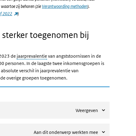
waartoe zij behoren (zie
Verantwoording methoden
).
 link)
(externe link)
af 2022
)
 sterker toegenomen bij
2-2023 de
jaarprevalentie
van angststoornissen in de
00 personen. In de laagste twee inkomensgroepen is
absolute verschil in jaarprevalentie van
n de overige groepen toegenomen.
Weergeven
Aan dit onderwerp werkten mee