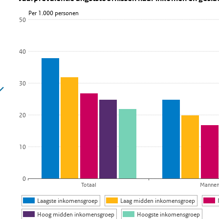
Per 1.000 personen
Staaf grafiek met 5 reeksen.
50
Bekijk als data tabel.
De grafiek heeft 1 X-as die categories weergeeft.
40
De grafiek heeft 1 Y-as die Per 1.000 personen weergeeft.
30
20
10
0
Totaal
Manne
Laagste inkomensgroep
Laag midden inkomensgroep
Hoog midden inkomensgroep
Hoogste inkomensgroep