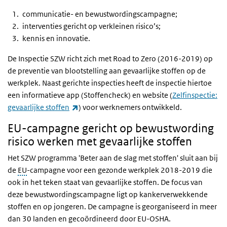
communicatie- en bewustwordingscampagne;
interventies gericht op verkleinen risico’s;
kennis en innovatie.
De Inspectie SZW richt zich met Road to Zero (2016-2019) op
de preventie van blootstelling aan gevaarlijke stoffen op de
werkplek. Naast gerichte inspecties heeft de inspectie hiertoe
een informatieve app (Stoffencheck) en website (
Zelfinspectie:
(externe link)
gevaarlijke stoffen
) voor werknemers ontwikkeld.
EU-campagne gericht op bewustwording
risico werken met gevaarlijke stoffen
Het SZW programma 'Beter aan de slag met stoffen' sluit aan bij
de
EU
-campagne voor een gezonde werkplek 2018-2019 die
ook in het teken staat van gevaarlijke stoffen. De focus van
deze bewustwordingscampagne ligt op kankerverwekkende
stoffen en op jongeren. De campagne is georganiseerd in meer
dan 30 landen en gecoördineerd door EU-OSHA.