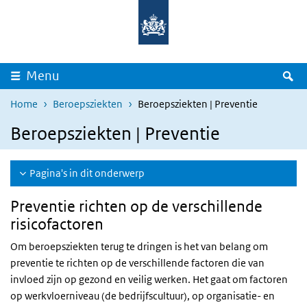
Overslaan en naar de inhoud gaan
Direct naar de hoofdnavigatie
Z
Menu
Home
Beroepsziekten
Beroepsziekten | Preventie
Beroepsziekten | Preventie
Pagina's in dit onderwerp
Preventie richten op de verschillende
risicofactoren
Om beroepsziekten terug te dringen is het van belang om
preventie te richten op de verschillende factoren die van
invloed zijn op gezond en veilig werken. Het gaat om factoren
op werkvloerniveau (de bedrijfscultuur), op organisatie- en