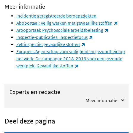
Meer informatie
Incidentie geregistreerde beroepsziekten
(externe
Aboportaal: Veilig werken met gevaarlijke stoffen
(externe link
Arboportaal: Psychosociale arbeidsbelasting
(externe link)
Inspectie-publicaties: inspectiefocus
(externe link)
Zelfinspectie: gevaarlijke stoffen
Europees Agentschap voor veiligheid en gezondheid op
het werk: De campagne 2018-2019 voor een gezonde
(externe link)
werkplek: Gevaarlijke stoffen
Experts en redactie
Meer informatie
Deel deze pagina