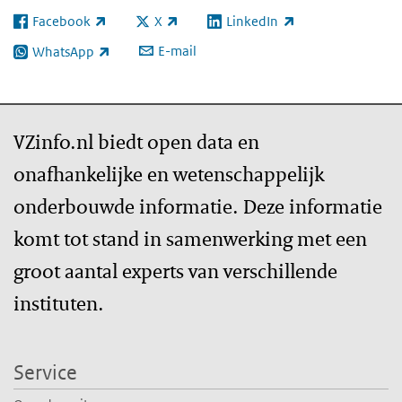
Facebook
X
LinkedIn
(externe link)
(externe link)
(externe link)
E-mail
WhatsApp
(externe link)
VZinfo.nl biedt open data en
onafhankelijke en wetenschappelijk
onderbouwde informatie. Deze informatie
komt tot stand in samenwerking met een
groot aantal experts van verschillende
instituten.
Service