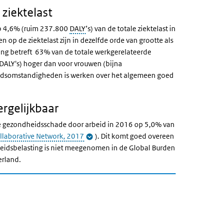
 ziektelast
p 4,6% (ruim 237.800
DALY
’s) van de totale ziektelast in
op de ziektelast zijn in dezelfde orde van grootte als
ing betreft 63% van de totale werkgerelateerde
 DALY's) hoger dan voor vrouwen (bijna
eidsomstandigheden is werken over het algemeen goed
rgelijkbaar
 de gezondheidsschade door arbeid in 2016 op 5,0% van
ollaborative Network, 2017
). Dit komt goed overeen
eidsbelasting is niet meegenomen in de Global Burden
erland.
ofdgroepen 2018
r hoofdgroepen 2018
n 2018' over en ga naar de datatabel