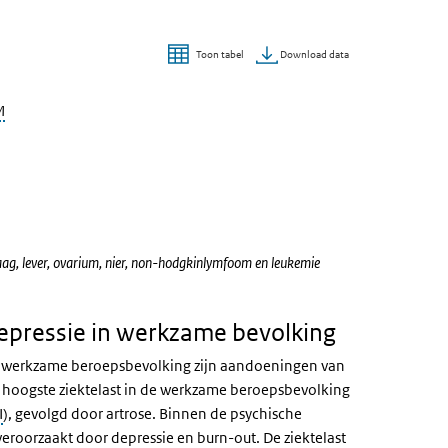
Download data
Toon tabel
M
ag, lever, ovarium, nier, non-hodgkinlymfoom en leukemie
depressie in werkzame bevolking
e werkzame beroepsbevolking zijn aandoeningen van
hoogste ziektelast in de werkzame beroepsbevolking
I
), gevolgd door artrose. Binnen de psychische
roorzaakt door depressie en burn-out. De ziektelast