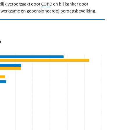
ijk veroorzaakt door
COPD
en bij kanker door
le (werkzame en gepensioneerde) beroepsbevolking.
ndoening 2018-2030
er aandoening 2018-2030
2018-2030' over en ga naar de datatabel
0