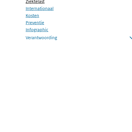
(Actieve pagina)
Ziektelast
Internationaal
Kosten
Preventie
Infographic
Verantwoording
Submenu openen