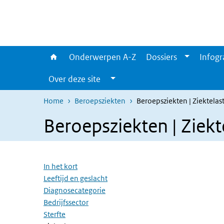
Overslaan en naar de inhoud gaan
Direct naar de hoofdnavigatie
Onderwerpen A-Z
Dossiers
Infogr
Over deze site
Home
Beroepsziekten
Beroepsziekten | Ziektelas
Beroepsziekten | Ziekt
Overslaan menu
In het kort
Leeftijd en geslacht
Diagnosecategorie
Bedrijfssector
Sterfte