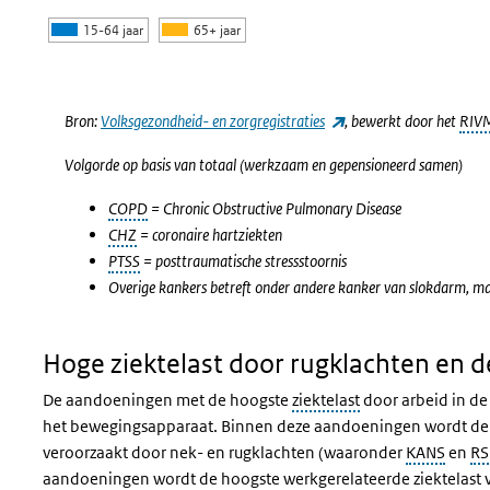
15-64 jaar
65+ jaar
Einde van interactieve grafiek.
(externe link)
Bron:
Volksgezondheid- en zorgregistraties
, bewerkt door het
RIV
Volgorde op basis van totaal (werkzaam en gepensioneerd samen)
COPD
= Chronic Obstructive Pulmonary Disease
CHZ
= coronaire hartziekten
PTSS
= posttraumatische stressstoornis
Overige kankers betreft onder andere kanker van slokdarm, ma
Hoge ziektelast door rugklachten en 
De aandoeningen met de hoogste
ziektelast
door arbeid in d
het bewegingsapparaat. Binnen deze aandoeningen wordt de 
veroorzaakt door nek- en rugklachten (waaronder
KANS
en
RS
aandoeningen wordt de hoogste werkgerelateerde ziektelast ve