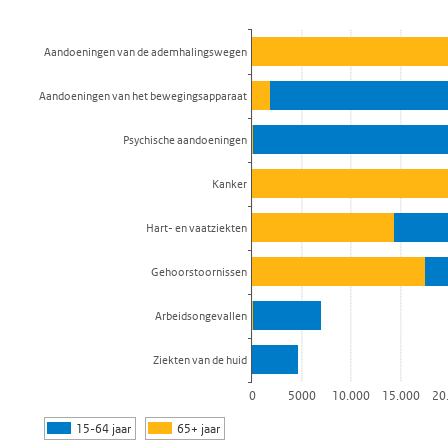
Staaf grafiek met 2 reeksen.
Bekijk als data tabel.
Aandoeningen van de ademhalingswegen
De grafiek heeft 1 X-as die categories weergeeft.
De grafiek heeft 1 Y-as die values weergeeft.
Aandoeningen van het bewegingsapparaat
Psychische aandoeningen
Kanker
Hart- en vaatziekten
Gehoorstoornissen
Arbeidsongevallen
Ziekten van de huid
0
5000
10.000
15.000
20
15-64 jaar
65+ jaar