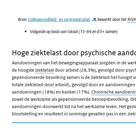
Einde van interactieve grafiek.
(externe link)
Bron:
Volksgezondheid- en zorgregistraties
, bewerkt door het
RIV
Volgorde op basis van totaal (15-64 en 65+ samen)
Hoge ziektelast door psychische aan
Aandoeningen van het bewegingsapparaat zorgden in de werkz
de hoogste
ziektelast
door arbeid (28,3%), gevolgd door psyc
gepensioneerde bevolking samen is de ziektelast het hoogst
totale ziektelast door arbeid), gevolgd door en aandoeninge
aandoeningen (18%) en kanker (17%).
Chronische aandoeni
zowel de werkzame als gepensioneerde beroepsbevolking. Dit 
aandoeningen doorwerkt tot na het werkzame leven. Het gezon
blootstelling en resulteert in sommige gevallen pas in een zi