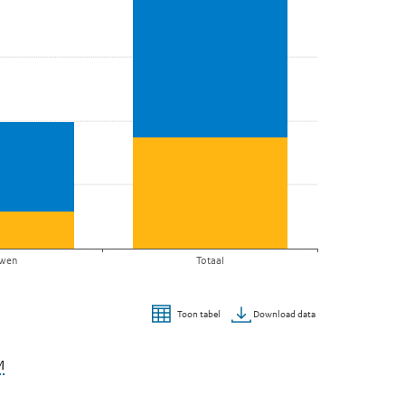
wen
Totaal
Download data
Toon tabel
M