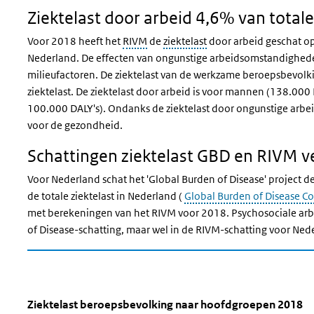
Ziektelast door arbeid 4,6% van totale
Voor 2018 heeft het
RIVM
de
ziektelast
door arbeid geschat o
Nederland. De effecten van ongunstige arbeidsomstandigheden 
milieufactoren. De ziektelast van de werkzame beroepsbevolk
ziektelast. De ziektelast door arbeid is voor mannen (138.000
100.000 DALY's). Ondanks de ziektelast door ongunstige arb
voor de gezondheid.
Schattingen ziektelast GBD en RIVM ve
Voor Nederland schat het 'Global Burden of Disease' project
de totale ziektelast in Nederland (
Global Burden of Disease C
met berekeningen van het RIVM voor 2018. Psychosociale arb
of Disease-schatting, maar wel in de RIVM-schatting voor Ned
Ziektelast beroepsbevolking naar ho
Ziektelast beroepsbevolking naa
Sla de grafiek 'Ziektelast beroepsbevolking naar hoofdgroepe
Ziektelast beroepsbevolking naar hoofdgroepen 2018