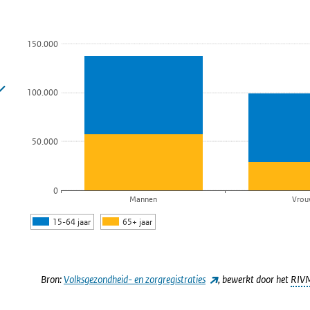
150.000
100.000
50.000
0
Mannen
Vrou
15-64 jaar
65+ jaar
Einde van interactieve grafiek.
(externe link)
Bron:
Volksgezondheid- en zorgregistraties
, bewerkt door het
RIV