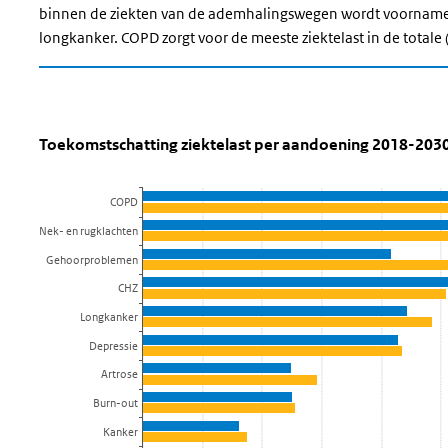
binnen de ziekten van de ademhalingswegen wordt voornamel
longkanker. COPD zorgt voor de meeste ziektelast in de tota
Toekomstschatting ziektelast per aa
Toekomstschatting ziektelast p
Sla de grafiek 'Toekomstschatting ziektelast per aandoening 
Toekomstschatting ziektelast per aandoening 2018-203
Staaf grafiek met 2 reeksen.
COPD
Bekijk als data tabel.
De grafiek heeft 1 X-as die categories weergeeft.
Nek- en rugklachten
De grafiek heeft 1 Y-as die DALY's weergeeft.
Gehoorproblemen
CHZ
Longkanker
Depressie
Artrose
Burn-out
Kanker