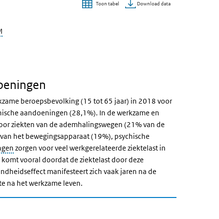
Download data
Toon tabel
M
doeningen
ame beroepsbevolking (15 tot 65 jaar) in 2018 voor
hische aandoeningen (28,1%). In de werkzame en
 voor ziekten van de ademhalingswegen (21% van de
n van het bewegingsapparaat (19%), psychische
ngen
zorgen voor veel werkgerelateerde ziektelast in
komt vooral doordat de ziektelast door deze
dheidseffect manifesteert zich vaak jaren na de
ekte na het werkzame leven.