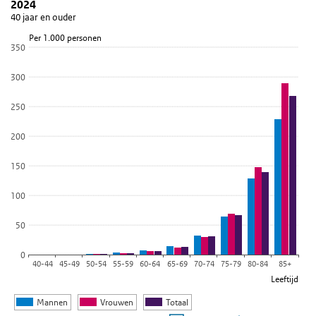
2024
Staaf grafiek met 6 reeksen.
40 jaar en ouder
40 jaar en ouder
Per 1.000 personen
Bekijk als data tabel.
350
De grafiek heeft 1 X-as die Leeftijd weergeeft.
300
De grafiek heeft 1 Y-as die Per 1.000 personen weergeeft.
250
200
150
100
50
0
40-44
45-49
50-54
55-59
60-64
65-69
70-74
75-79
80-84
85+
Leeftijd
Mannen
Vrouwen
Totaal