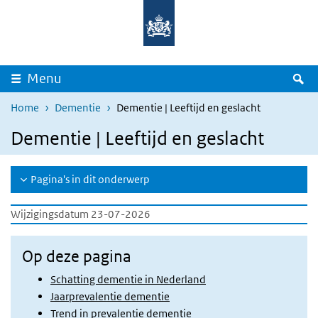
Overslaan en naar de inhoud gaan
Direct naar de hoofdnavigatie
Z
Menu
Home
Dementie
Dementie | Leeftijd en geslacht
Dementie | Leeftijd en geslacht
Pagina's in dit onderwerp
Wijzigingsdatum 23-07-2026
Op deze pagina
Schatting dementie in Nederland
Jaarprevalentie dementie
Trend in prevalentie dementie