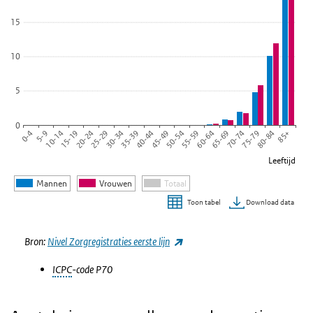
15
10
5
0
20-24
65-69
25-29
70-74
30-34
75-79
35-39
80-84
40-44
85+
0-4
45-49
5-9
50-54
10-14
55-59
15-19
60-64
Leeftijd
Mannen
Vrouwen
Totaal
Download data
Toon tabel
Einde van interactieve grafiek.
(externe link)
Bron:
Nivel Zorgregistraties eerste lijn
ICPC
-code P70