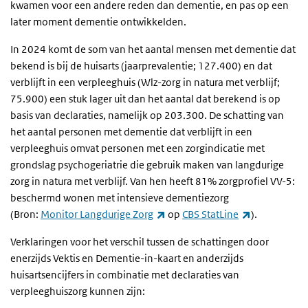
kwamen voor een andere reden dan dementie, en pas op een
later moment dementie ontwikkelden.
In 2024 komt de som van het aantal mensen met dementie dat
bekend is bij de huisarts (jaarprevalentie; 127.400) en dat
verblijft in een verpleeghuis (
Wlz-zorg in natura met verblijf
;
75.900) een stuk lager uit dan het aantal dat berekend is op
basis van declaraties, namelijk op 203.300. De schatting van
het aantal personen met dementie dat verblijft in een
verpleeghuis omvat personen met een zorgindicatie met
grondslag psychogeriatrie die gebruik maken van langdurige
zorg in natura met verblijf. Van hen heeft 81% zorgprofiel VV-5:
beschermd wonen met intensieve dementiezorg
(externe link)
(externe link
(Bron:
Monitor Langdurige Zorg
op
CBS StatLine
)
.
Verklaringen voor het verschil tussen de schattingen door
enerzijds Vektis en Dementie-in-kaart en anderzijds
huisartsencijfers in combinatie met declaraties van
verpleeghuiszorg kunnen zijn: