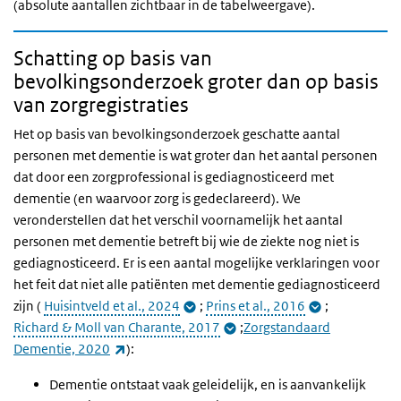
(absolute aantallen zichtbaar in de tabelweergave).
Schatting op basis van
bevolkingsonderzoek groter dan op basis
van zorgregistraties
Het op basis van bevolkingsonderzoek geschatte aantal
personen met dementie is wat groter dan het aantal personen
dat door een zorgprofessional is gediagnosticeerd met
dementie (en waarvoor zorg is gedeclareerd). We
veronderstellen dat het verschil voornamelijk het aantal
personen met dementie betreft bij wie de ziekte nog niet is
gediagnosticeerd. Er is een aantal mogelijke verklaringen voor
het feit dat niet alle patiënten met dementie gediagnosticeerd
zijn
(
Huisintveld et al., 2024
;
Prins et al., 2016
;
Richard & Moll van Charante, 2017
;
Zorgstandaard
(externe link)
Dementie, 2020
):
Dementie ontstaat vaak geleidelijk, en is aanvankelijk