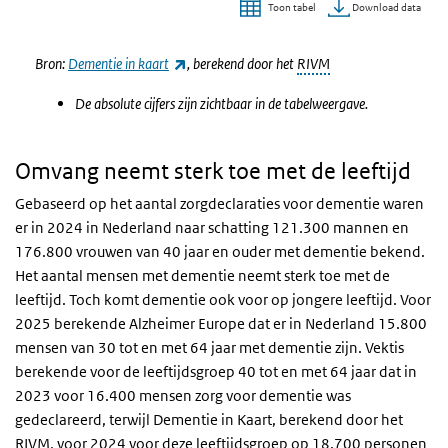
Download data
Toon tabel
Einde van interactieve grafiek.
(externe link)
Bron:
Dementie in kaart
, berekend door het
RIVM
De absolute cijfers zijn zichtbaar in de tabelweergave.
Omvang neemt sterk toe met de leeftijd
Gebaseerd op het aantal zorgdeclaraties voor dementie waren
er in 2024 in Nederland naar schatting 121.300 mannen en
176.800 vrouwen van 40 jaar en ouder met dementie bekend.
Het aantal mensen met dementie neemt sterk toe met de
leeftijd. Toch komt dementie ook voor op jongere leeftijd. Voor
2025 berekende Alzheimer Europe dat er in Nederland 15.800
mensen van 30 tot en met 64 jaar met dementie zijn. Vektis
berekende voor de leeftijdsgroep 40 tot en met 64 jaar dat in
2023 voor 16.400 mensen zorg voor dementie was
gedeclareerd, terwijl Dementie in Kaart, berekend door het
RIVM
, voor 2024 voor deze leeftijdsgroep op 18.700 personen