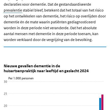
declaraties voor dementie. Dat de gestandaardiseerde
prevalentie
stabiel bleef, betekent dat het totaal van het risico
op het ontwikkelen van dementie, het risico op overlijden door
dementie én de mate waarin patiënten gediagnosticeerd
worden in deze periode niet veranderde. Dat het absolute
aantal mensen met dementie in deze periode toenam, kan
worden verklaard door de vergrijzing van de bevolking.
Nieuwe gevallen dementie in de huisartsenpraktijk n
Nieuwe gevallen dementie 2024 NZR
Sla de grafiek 'Nieuwe gevallen dementie in de huisartsenpraktijk 
Nieuwe gevallen dementie in de
huisartsenpraktijk naar leeftijd en geslacht 2024
Staaf grafiek met 3 reeksen.
Per 1.000 personen
Bekijk als data tabel.
30
De grafiek heeft 1 X-as die Leeftijd weergeeft.
De grafiek heeft 1 Y-as die Per 1.000 personen weergeeft.
25
20