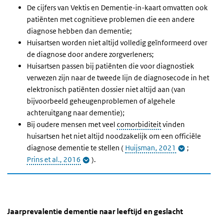
De cijfers van Vektis en Dementie-in-kaart omvatten ook
patiënten met cognitieve problemen die een andere
diagnose hebben dan dementie;
Huisartsen worden niet altijd volledig geïnformeerd over
de diagnose door andere zorgverleners;
Huisartsen passen bij patiënten die voor diagnostiek
verwezen zijn naar de tweede lijn de diagnosecode in het
elektronisch patiënten dossier niet altijd aan (van
bijvoorbeeld geheugenproblemen of algehele
achteruitgang naar dementie);
Bij oudere mensen met veel
comorbiditeit
vinden
huisartsen het niet altijd noodzakelijk om een officiële
diagnose dementie te stellen (
Huijsman, 2021
;
Prins et al., 2016
).
Jaarprevalentie dementie naar leeftijd en geslacht 
Jaarprevalentie dementie 2024
Sla de grafiek 'Jaarprevalentie dementie naar leeftijd en geslacht
Jaarprevalentie dementie naar leeftijd en geslacht