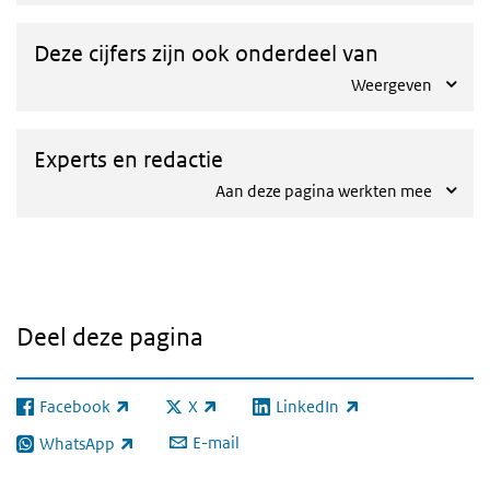
Deze cijfers zijn ook onderdeel van
Weergeven
Experts en redactie
Aan deze pagina werkten mee
Deel deze pagina
Facebook
X
LinkedIn
(externe link)
(externe link)
(externe link)
E-mail
WhatsApp
(externe link)