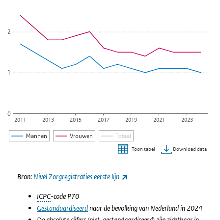
2
1
0
2011
2013
2015
2017
2019
2021
2023
Mannen
Vrouwen
Totaal
Download data
Toon tabel
Einde van interactieve grafiek.
(externe link)
Bron:
Nivel Zorgregistraties eerste lijn
ICPC
-code P70
Gestandaardiseerd
naar de bevolking van Nederland in 2024
De absolute cijfers (niet-gestandaardiseerd) zijn zichtbaar in