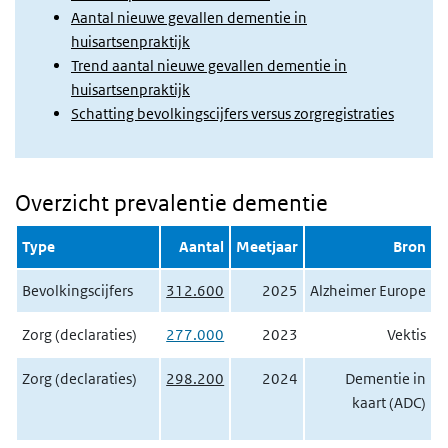
Aantal nieuwe gevallen dementie in
huisartsenpraktijk
Trend aantal nieuwe gevallen dementie in
huisartsenpraktijk
Schatting bevolkingscijfers versus zorgregistraties
Overzicht prevalentie dementie
Type
Aantal
Meetjaar
Bron
Bevolkingscijfers
312.600
2025
Alzheimer Europe
Zorg (declaraties)
277.000
2023
Vektis
Zorg (declaraties)
298.200
2024
Dementie in
kaart (ADC)