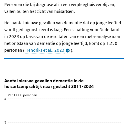
Personen die bij diagnose al in een verpleeghuis verblijven,
vallen buiten het zicht van huisartsen.
Het aantal nieuwe gevallen van dementie dat op jonge leeftijd
wordt gediagnosticeerd is laag. Een schatting voor Nederland
in 2023 op basis van de resultaten van een meta-analyse naar
het ontstaan van dementie op jonge leeftijd, komt op 1.250
personen (
Hendriks et al., 2023
).
Aantal nieuwe gevallen dementie in de huisartsenp
Trend nieuwe gevallen dementie NZR
Sla de grafiek 'Aantal nieuwe gevallen dementie in de huisartsenp
Aantal nieuwe gevallen dementie in de
huisartsenpraktijk naar geslacht 2011-2024
Lijn grafiek met 6 lijnen.
Per 1.000 personen
Bekijk als data tabel.
4
De grafiek heeft 1 X-as die categories weergeeft.
De grafiek heeft 1 Y-as die Per 1.000 personen weergeeft.
3