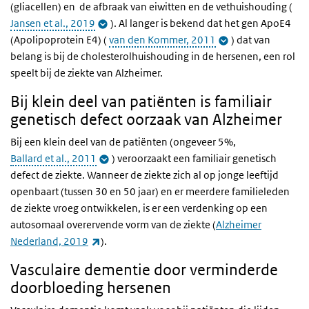
(gliacellen) en de afbraak van eiwitten en de vethuishouding (
Jansen et al., 2019
). Al langer is bekend dat het gen ApoE4
(Apolipoprotein E4) (
van den Kommer, 2011
) dat van
belang is bij de cholesterolhuishouding in de hersenen, een rol
speelt bij de ziekte van Alzheimer.
Bij klein deel van patiënten is familiair
genetisch defect oorzaak van Alzheimer
Bij een klein deel van de patiënten (ongeveer 5%,
Ballard et al., 2011
) veroorzaakt een familiair genetisch
defect de ziekte. Wanneer de ziekte zich al op jonge leeftijd
openbaart (tussen 30 en 50 jaar) en er meerdere familieleden
de ziekte vroeg ontwikkelen, is er een verdenking op een
autosomaal overervende vorm van de ziekte (
Alzheimer
(externe link)
Nederland, 2019
).
Vasculaire dementie door verminderde
doorbloeding hersenen