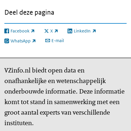
Deel deze pagina
Facebook
X
LinkedIn
(externe link)
(externe link)
(externe link)
E-mail
WhatsApp
(externe link)
VZinfo.nl biedt open data en
onafhankelijke en wetenschappelijk
onderbouwde informatie. Deze informatie
komt tot stand in samenwerking met een
groot aantal experts van verschillende
instituten.