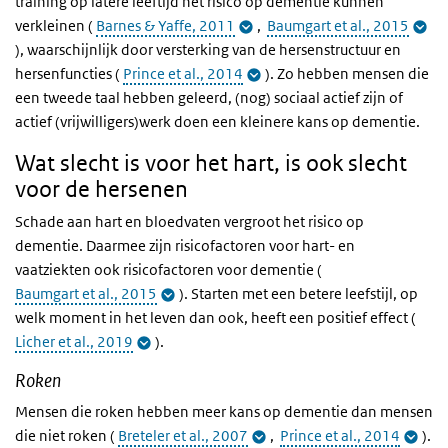
training op latere leeftijd het risico op dementie kunnen
verkleinen (
Barnes & Yaffe, 2011
,
Baumgart et al., 2015
), waarschijnlijk door versterking van de hersenstructuur en
hersenfuncties (
Prince et al., 2014
). Zo hebben mensen die
een tweede taal hebben geleerd, (nog) sociaal actief zijn of
actief (vrijwilligers)werk doen een kleinere kans op dementie.
Wat slecht is voor het hart, is ook slecht
voor de hersenen
Schade aan hart en bloedvaten vergroot het risico op
dementie. Daarmee zijn risicofactoren voor hart- en
vaatziekten ook risicofactoren voor dementie (
Baumgart et al., 2015
). Starten met een betere leefstijl, op
welk moment in het leven dan ook, heeft een positief effect (
Licher et al., 2019
).
Roken
Mensen die roken hebben meer kans op dementie dan mensen
die niet roken (
Breteler et al., 2007
,
Prince et al., 2014
).