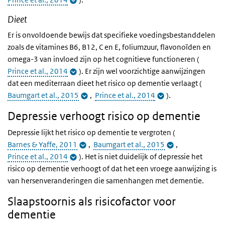
Dieet
Er is onvoldoende bewijs dat specifieke voedingsbestanddelen
zoals de vitamines B6, B12, C en E, foliumzuur, flavonoïden en
omega-3 van invloed zijn op het cognitieve functioneren (
Prince et al., 2014
). Er zijn wel voorzichtige aanwijzingen
dat een mediterraan dieet het risico op dementie verlaagt (
Baumgart et al., 2015
,
Prince et al., 2014
).
Depressie verhoogt risico op dementie
Depressie lijkt het risico op dementie te vergroten (
Barnes & Yaffe, 2011
,
Baumgart et al., 2015
,
Prince et al., 2014
). Het is niet duidelijk of depressie het
risico op dementie verhoogt of dat het een vroege aanwijzing is
van hersenveranderingen die samenhangen met dementie.
Slaapstoornis als risicofactor voor
dementie