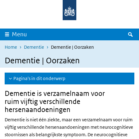
Overslaan en naar de inhoud gaan
Direct naar de hoofdnavigatie
Z
Menu
Home
Dementie
Dementie | Oorzaken
Dementie | Oorzaken
Pagina's in dit onderwerp
Dementie is verzamelnaam voor
ruim vijftig verschillende
hersenaandoeningen
Dementie is niet één ziekte, maar een verzamelnaam voor ruim
vijftig verschillende hersenaandoeningen met neurocognitieve
stoornissen als belangrijkste symptoom. De neurocognitieve