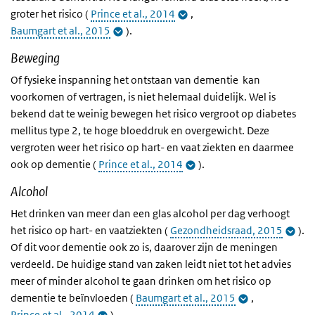
groter het risico (
Prince et al., 2014
,
Baumgart et al., 2015
).
Beweging
Of fysieke inspanning het ontstaan van dementie kan
voorkomen of vertragen, is niet helemaal duidelijk. Wel is
bekend dat te weinig bewegen het risico vergroot op diabetes
mellitus type 2, te hoge bloeddruk en overgewicht. Deze
vergroten weer het risico op hart- en vaat ziekten en daarmee
ook op dementie (
Prince et al., 2014
).
Alcohol
Het drinken van meer dan een glas alcohol per dag verhoogt
het risico op hart- en vaatziekten (
Gezondheidsraad, 2015
).
Of dit voor dementie ook zo is, daarover zijn de meningen
verdeeld. De huidige stand van zaken leidt niet tot het advies
meer of minder alcohol te gaan drinken om het risico op
dementie te beïnvloeden (
Baumgart et al., 2015
,
Prince et al., 2014
).