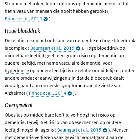
Stoppen met roken loont: de kans op dementie neemt af tot
het niveau van mensen die nooit hebben gerookt (
Prince et al., 2014
).
Hoge bloeddruk
De relatie tussen het ontstaan van dementie en hoge bloeddruk
is complex (
Baumgart et al., 2015
). Hoge bloeddruk op
middelbare leeftijd geeft een groter risico op dementie op
oudere leeftijd, met name vasculaire dementie. Voor
hypertensie
op oudere leeftijd is de relatie onduidelijker, onder
andere omdat er aanwijzingen zijn dat de bloeddruk daalt
voorafgaand aan de eerste symptomen van de ziekte van
Alzheimer (
Prince et al., 2014
).
Overgewicht
Obesitas op middelbare leeftijd verhoogt het risico op
dementie, terwijl het risico van obese mensen op oudere
leeftijd mogelijk lager is (
Baumgart et al., 2015
). Mensen
met dementie verliezen vaak gewicht voorafgaand aan de