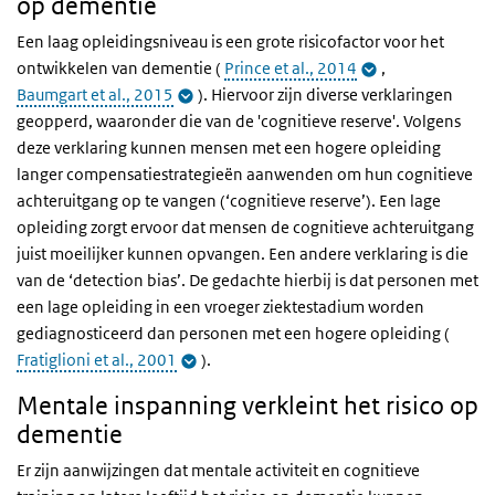
op dementie
Een laag opleidingsniveau is een grote risicofactor voor het
ontwikkelen van dementie (
Prince et al., 2014
,
Baumgart et al., 2015
). Hiervoor zijn diverse verklaringen
geopperd, waaronder die van de 'cognitieve reserve'. Volgens
deze verklaring kunnen mensen met een hogere opleiding
langer compensatiestrategieën aanwenden om hun cognitieve
achteruitgang op te vangen (‘cognitieve reserve’). Een lage
opleiding zorgt ervoor dat mensen de cognitieve achteruitgang
juist moeilijker kunnen opvangen. Een andere verklaring is die
van de ‘detection bias’. De gedachte hierbij is dat personen met
een lage opleiding in een vroeger ziektestadium worden
gediagnosticeerd dan personen met een hogere opleiding (
Fratiglioni et al., 2001
).
Mentale inspanning verkleint het risico op
dementie
Er zijn aanwijzingen dat mentale activiteit en cognitieve