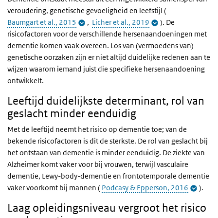
veroudering, genetische gevoeligheid en leefstijl (
Baumgart et al., 2015
,
Licher et al., 2019
). De
risicofactoren voor de verschillende hersenaandoeningen met
dementie komen vaak overeen. Los van (vermoedens van)
genetische oorzaken zijn er niet altijd duidelijke redenen aan te
wijzen waarom iemand juist die specifieke hersenaandoening
ontwikkelt.
Leeftijd duidelijkste determinant, rol van
geslacht minder eenduidig
Met de leeftijd neemt het risico op dementie toe; van de
bekende risicofactoren is dit de sterkste. De rol van geslacht bij
het ontstaan van dementie is minder eenduidig. De ziekte van
Alzheimer komt vaker voor bij vrouwen, terwijl vasculaire
dementie, Lewy-body-dementie en frontotemporale dementie
vaker voorkomt bij mannen (
Podcasy & Epperson, 2016
).
Laag opleidingsniveau vergroot het risico