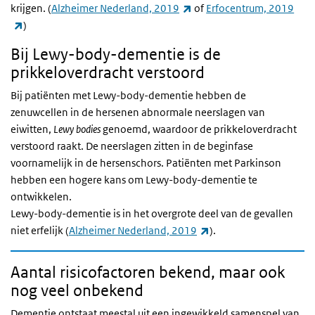
(externe link)
krijgen. (
Alzheimer Nederland, 2019
of
Erfocentrum, 2019
(externe link)
)
Bij Lewy-body-dementie is de
prikkeloverdracht verstoord
Bij patiënten met Lewy-body-dementie hebben de
zenuwcellen in de hersenen abnormale neerslagen van
eiwitten,
Lewy bodies
genoemd, waardoor de prikkeloverdracht
verstoord raakt. De neerslagen zitten in de beginfase
voornamelijk in de hersenschors. Patiënten met Parkinson
hebben een hogere kans om Lewy-body-dementie te
ontwikkelen.
Lewy-body-dementie is in het overgrote deel van de gevallen
(externe link)
niet erfelijk (
Alzheimer Nederland, 2019
).
Aantal risicofactoren bekend, maar ook
nog veel onbekend
Dementie ontstaat meestal uit een ingewikkeld samenspel van