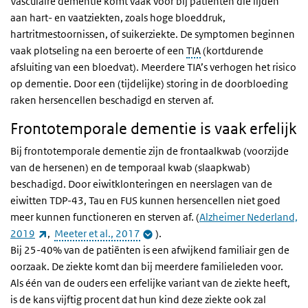
Vasculaire dementie komt vaak voor bij patiënten die lijden
aan hart- en vaatziekten, zoals hoge bloeddruk,
hartritmestoornissen, of suikerziekte. De symptomen beginnen
vaak plotseling na een beroerte of een
TIA
(kortdurende
afsluiting van een bloedvat). Meerdere TIA’s verhogen het risico
op dementie. Door een (tijdelijke) storing in de doorbloeding
raken hersencellen beschadigd en sterven af.
Frontotemporale dementie is vaak erfelijk
Bij frontotemporale dementie zijn de frontaalkwab (voorzijde
van de hersenen) en de temporaal kwab (slaapkwab)
beschadigd. Door eiwitklonteringen en neerslagen van de
eiwitten TDP-43, Tau en FUS kunnen hersencellen niet goed
meer kunnen functioneren en sterven af. (
Alzheimer Nederland,
(externe link)
2019
,
Meeter et al., 2017
).
Bij 25-40% van de patiënten is een afwijkend familiair gen de
oorzaak. De ziekte komt dan bij meerdere familieleden voor.
Als één van de ouders een erfelijke variant van de ziekte heeft,
is de kans vijftig procent dat hun kind deze ziekte ook zal