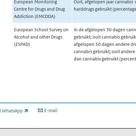
European Monitoring
Ooit, afgelopen jaar cannabis 
Centre for Drugs and Drug
harddrugs gebruikt (percentag
Addiction (EMCDDA)
European School Survey on
In de afgelopen 30 dagen cann
Alcohol and other Drugs
gebruikt; ooit cannabis gebruikt
(ESPAD)
afgelopen 30 dagen andere dr
cannabis gebruikt; ooit andere
dan cannabis gebruikt (percen
E-mail
WhatsApp
xterne link)