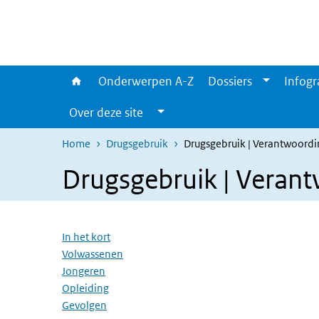
Overslaan en naar de inhoud gaan
Direct naar de hoofdnavigatie
Onderwerpen A-Z
Dossiers
Infogr
Over deze site
Home
Drugsgebruik
Drugsgebruik | Verantwoord
Drugsgebruik | Veran
Overslaan menu
In het kort
Volwassenen
Jongeren
Opleiding
Gevolgen