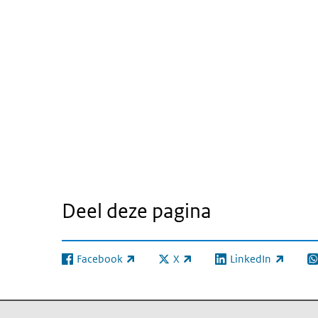
Deel deze pagina
Facebook
X
LinkedIn
(externe link)
(externe link)
(externe link)
(e