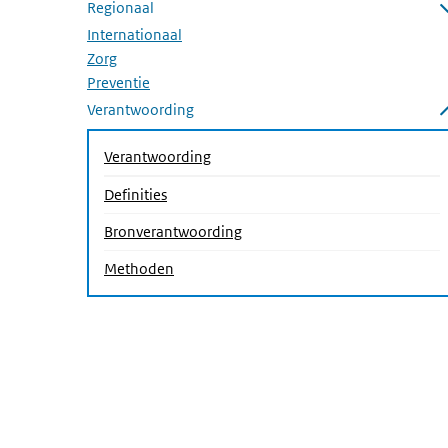
Regionaal
Submenu openen
Internationaal
Zorg
Preventie
Verantwoording
Submenu sluiten
Verantwoording
Definities
(Actieve pagina)
Bronverantwoording
Methoden