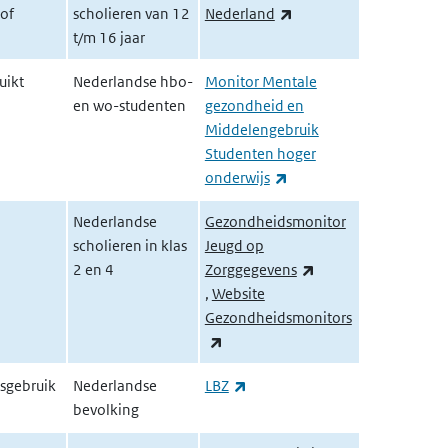
(externe link)
 of
scholieren van 12
Nederland
t/m 16 jaar
uikt
Nederlandse hbo-
Monitor Mentale
en wo-studenten
gezondheid en
Middelengebruik
Studenten hoger
(externe link)
onderwijs
Nederlandse
Gezondheidsmonitor
scholieren in klas
Jeugd op
2 en 4
Zorggegevens
(externe link)
,
Website
Gezondheidsmonitors
(externe link)
(externe link)
sgebruik
Nederlandse
LBZ
bevolking