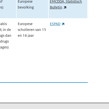
of
Europese
EMCDDA, Statistisch
(externe link)
es)
bevolking
Bulletin
(externe link)
abis
Europese
ESPAD
; in de
scholieren van 15
ugs dan
en 16 jaar
 drugs
tages)