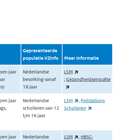
Gepresenteerde
populatie VZinfo
Meer informatie
pen jaar
Nederlandse
LSM
(externe link)
aar
bevolking vanaf
;
Gezondheidsenquête
(externe link)
es)
18 jaar
(externe link)
pen jaar
Nederlandse
LSM
,
Peilstations
(externe link)
ugs,
scholieren van 12
Scholieren
t/m 16 jaar
(externe link)
pen jaar
Nederlandse
LSM
,
HBSC-